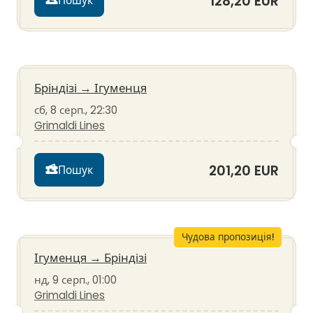
128,20 EUR
Пошук
Бріндізі
→
Ігуменця
сб, 8 серп., 22:30
Grimaldi Lines
201,20 EUR
Пошук
Чудова пропозиція!
Ігуменця
→
Бріндізі
нд, 9 серп., 01:00
Grimaldi Lines