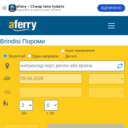
aFerry - Cheap ferry tickets
ВІДЧИНЕНО
Відкрити в застосунку aFerry
Brindisi Пороми
Інше повернення
Зворотній
Один напрямок
Деталі
18+
< 18