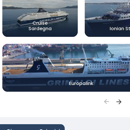
Cruise
Sardegna
Ionian S
Europalink