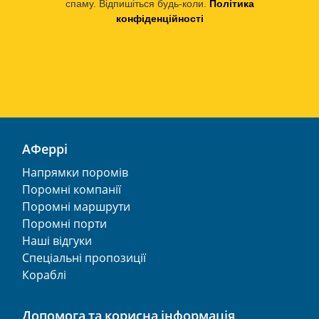
спаму. Відпишіться будь-коли.
Політика
конфіденційності
АФеррі
Напрямки поромів
Поромні компанії
Поромні маршрути
Поромні порти
Наші відгуки
Спеціальні пропозиції
Кораблі
Допомога та корисна інформація