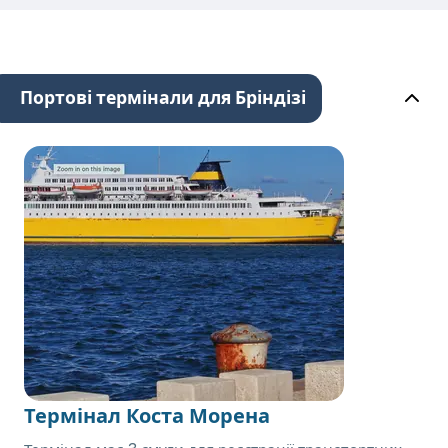
Портові термінали для Бріндізі
Термінал Коста Морена