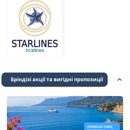
Starlines
Бріндізі акції та вигідні пропозиції
GRIMALDI LINES: