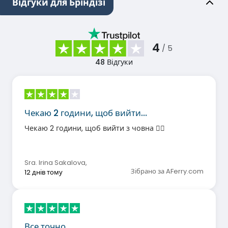
Відгуки для Бріндізі
4
/ 5
48
Відгуки
Чекаю 2 години, щоб вийти…
Чекаю 2 години, щоб вийти з човна 🤦‍♀️
Sra. Irina Sakalova
,
Зібрано за AFerry.com
12 днів тому
Все точно.