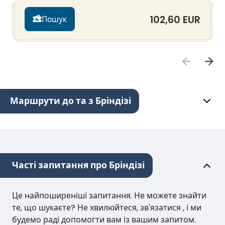
102,60 EUR
Пошук
Маршрути до та з Бріндізі
Часті запитання про Бріндізі
Це найпоширеніші запитання. Не можете знайти
те, що шукаєте? Не хвилюйтеся, зв'язатися , і ми
будемо раді допомогти вам із вашим запитом.