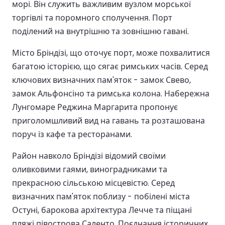
морі. Він служить важливим вузлом морської
торгівлі та поромного сполучення. Порт
поділений на внутрішню та зовнішню гавані.
Місто Бріндізі, що оточує порт, може похвалитися
багатою історією, що сягає римських часів. Серед
ключових визначних пам'яток - замок Свево,
замок Альфонсіно та римська колона. Набережна
Лунгомаре Реджина Маргарита пропонує
приголомшливий вид на гавань та розташована
поруч із кафе та ресторанами.
Район навколо Бріндізі відомий своїми
оливковими гаями, виноградниками та
прекрасною сільською місцевістю. Серед
визначних пам'яток поблизу - побілені міста
Остуні, барокова архітектура Лечче та піщані
пляжі півострова Саленто. Поєднання історичних