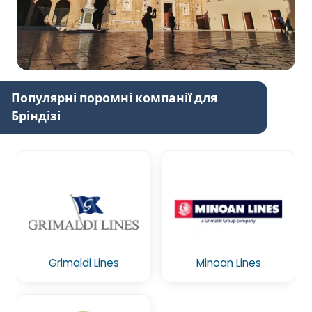
Популярні поромні компанії для
Бріндізі
Grimaldi Lines
Minoan Lines