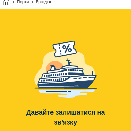
Дім
Порти
Бріндізі
Давайте залишатися на
зв'язку