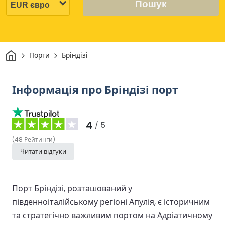
Пошук
Дім
Порти
Бріндізі
Інформація про Бріндізі порт
4
/ 5
(
48
Рейтинги
)
Читати відгуки
Порт Бріндізі, розташований у
південноіталійському регіоні Апулія, є історичним
та стратегічно важливим портом на Адріатичному