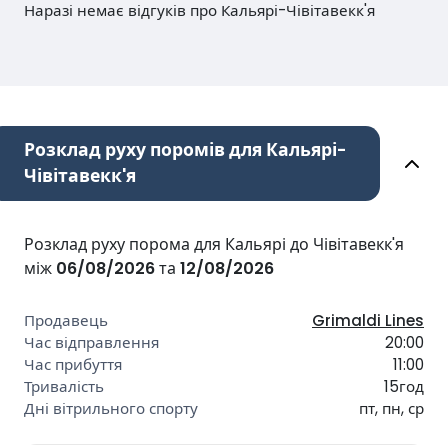
Наразі немає відгуків про Кальярі-Чівітавекк'я
Розклад руху поромів для Кальярі-
Чівітавекк'я
Розклад руху порома для Кальярі до Чівітавекк'я
між
06/08/2026
та
12/08/2026
Grimaldi Lines
20:00
11:00
15год
пт, пн, ср