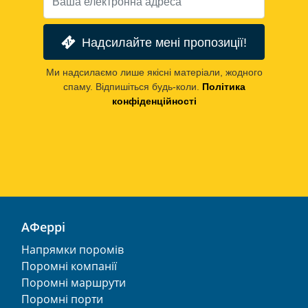
Надсилайте мені пропозиції!
Ми надсилаємо лише якісні матеріали, жодного
спаму. Відпишіться будь-коли.
Політика
конфіденційності
АФеррі
Напрямки поромів
Поромні компанії
Поромні маршрути
Поромні порти