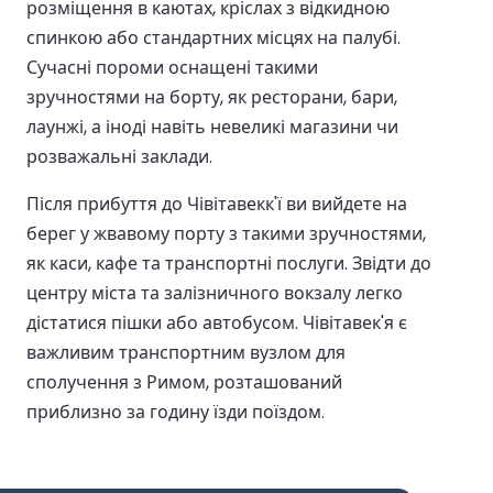
розміщення в каютах, кріслах з відкидною
спинкою або стандартних місцях на палубі.
Сучасні пороми оснащені такими
зручностями на борту, як ресторани, бари,
лаунжі, а іноді навіть невеликі магазини чи
розважальні заклади.
Після прибуття до Чівітавекк'ї ви вийдете на
берег у жвавому порту з такими зручностями,
як каси, кафе та транспортні послуги. Звідти до
центру міста та залізничного вокзалу легко
дістатися пішки або автобусом. Чівітавек'я є
важливим транспортним вузлом для
сполучення з Римом, розташований
приблизно за годину їзди поїздом.