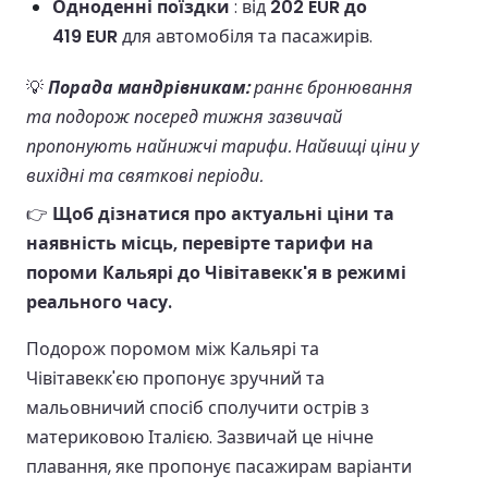
Одноденні поїздки
: від
202 EUR до
419 EUR
для автомобіля та пасажирів.
💡
Порада мандрівникам:
раннє бронювання
та подорож посеред тижня зазвичай
пропонують найнижчі тарифи. Найвищі ціни у
вихідні та святкові періоди.
👉
Щоб дізнатися про актуальні ціни та
наявність місць, перевірте тарифи на
пороми Кальярі до Чівітавекк'я в режимі
реального часу.
Подорож поромом між Кальярі та
Чівітавекк'єю пропонує зручний та
мальовничий спосіб сполучити острів з
материковою Італією. Зазвичай це нічне
плавання, яке пропонує пасажирам варіанти