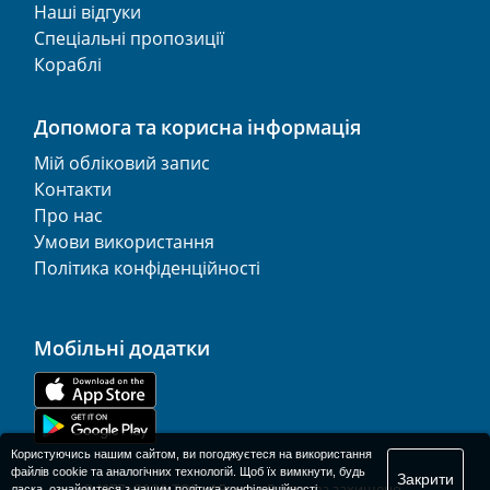
Наші відгуки
Спеціальні пропозиції
Кораблі
Допомога та корисна інформація
Мій обліковий запис
Контакти
Про нас
Умови використання
Політика конфіденційності
Мобільні додатки
Користуючись нашим сайтом, ви погоджуєтеся на використання
файлів cookie та аналогічних технологій. Щоб їх вимкнути, будь
Закрити
© 1977-
2026
ТОВ «AFerry». Всі права захищено..
ласка, ознайомтеся з нашим
політика конфіденційності
.