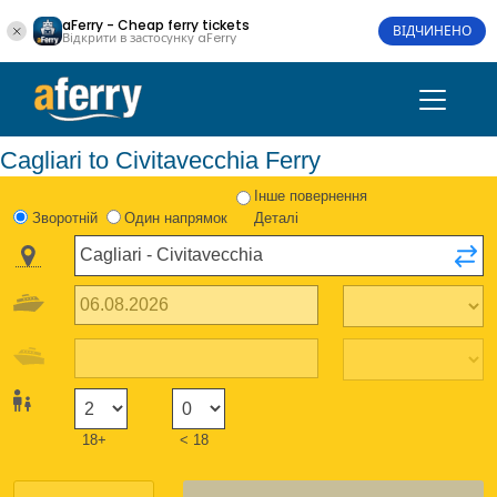
aFerry - Cheap ferry tickets
ВІДЧИНЕНО
Відкрити в застосунку aFerry
Cagliari to Civitavecchia Ferry
Інше повернення
Зворотній
Один напрямок
Деталі
18+
< 18