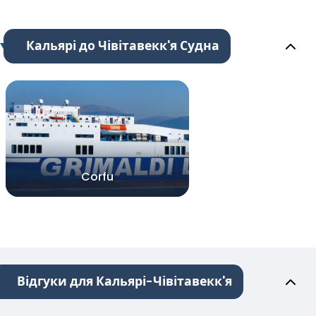
Кальярі до Чівітавекк'я Судна
Corfu
Відгуки для Кальярі-Чівітавекк'я