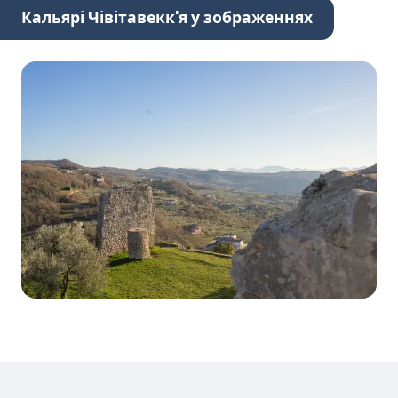
Кальярі Чівітавекк'я у зображеннях