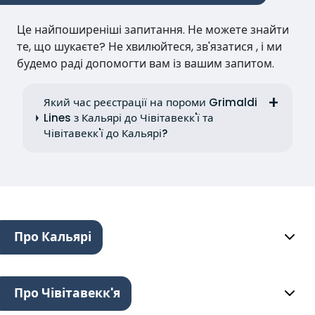
Це найпоширеніші запитання. Не можете знайти
те, що шукаєте? Не хвилюйтеся, зв'язатися , і ми
будемо раді допомогти вам із вашим запитом.
Який час реєстрації на пороми Grimaldi
Lines з Кальярі до Чівітавекк'ї та
Чівітавекк'ї до Кальярі?
Про Кальярі
Про Чівітавекк'я