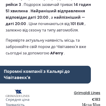
рейси 3
.
Подорож зазвичай триває
14 годин
51 хвилина
.
Найраніший відправлення
відповідає даті 20:00
, а
найпізніший —
даті 20:00
.
Ціни починаються від
101 EUR
,
залежно від сезону та типу автомобіля.
Перевірте актуальну наявність місць та
забронюйте свій пором до Чівітавекк'я вже
сьогодні за допомогою
AFerry
.
Поромні компанії з Кальярі до
Чівітавекк'я
Grimaldi Lines
€183
14год 51хв