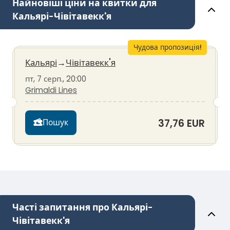
Найновіші ціни на квитки для
Кальярі-Чівітавекк'я
Чудова пропозиція!
Кальярі
→
Чівітавекк'я
пт, 7 серп., 20:00
Grimaldi Lines
37,76 EUR
Пошук
Часті запитання про Кальярі-
Чівітавекк'я