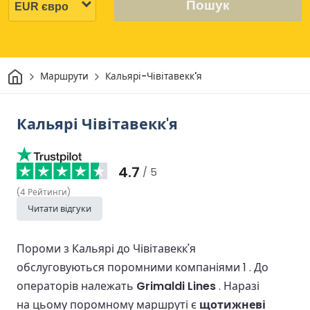
Пошук
Дім
Маршрути
Кальярі-Чівітавекк'я
Кальярі Чівітавекк'я
4.7
/ 5
(
4
Рейтинги
)
Читати відгуки
Пороми з Кальярі до Чівітавекк'я
обслуговуються поромними компаніями 1 .
До
операторів належать
Grimaldi Lines
.
Наразі
на цьому поромному маршруті є
щотижневі