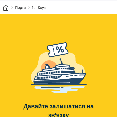
Дім
Порти
Іст Коуз
Давайте залишатися на
зв'язку