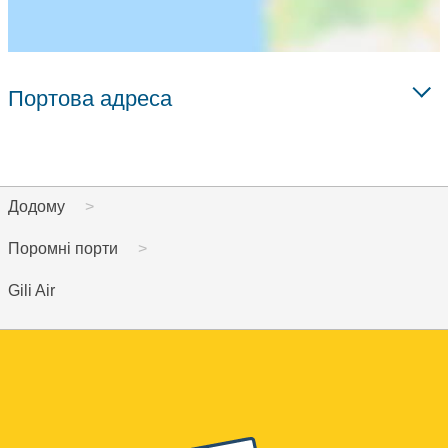
Портова адреса
Додому
Поромні порти
Gili Air