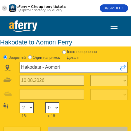
aFerry - Cheap ferry tickets
ВІДЧИНЕНО
Відкрити в застосунку aFerry
Hakodate to Aomori Ferry
Інше повернення
Зворотній
Один напрямок
Деталі
18+
< 18