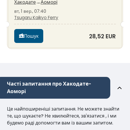
Хакодате
→
Аоморі
вт, 1 вер., 07:40
Tsugaru Kaikyo Ferry
28,52 EUR
Пошук
Часті запитання про Хакодате-
Аоморі
Це найпоширеніші запитання. Не можете знайти
те, що шукаєте? Не хвилюйтеся, зв'язатися , і ми
будемо раді допомогти вам із вашим запитом.