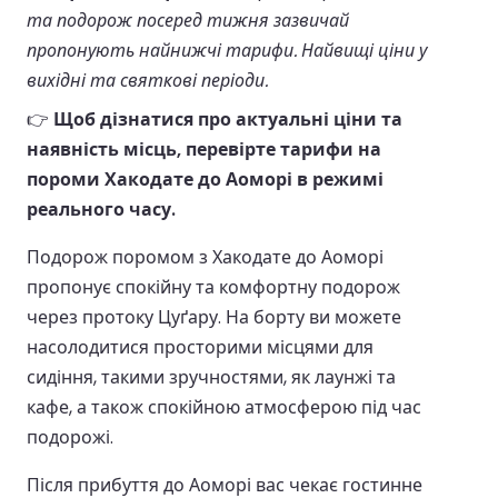
та подорож посеред тижня зазвичай
пропонують найнижчі тарифи. Найвищі ціни у
вихідні та святкові періоди.
👉
Щоб дізнатися про актуальні ціни та
наявність місць, перевірте тарифи на
пороми Хакодате до Аоморі в режимі
реального часу.
Подорож поромом з Хакодате до Аоморі
пропонує спокійну та комфортну подорож
через протоку Цуґару. На борту ви можете
насолодитися просторими місцями для
сидіння, такими зручностями, як лаунжі та
кафе, а також спокійною атмосферою під час
подорожі.
Після прибуття до Аоморі вас чекає гостинне