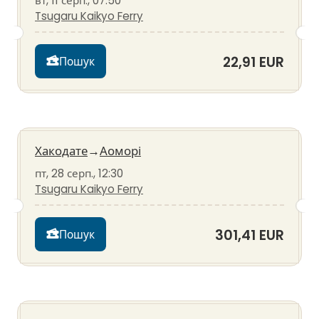
вт, 11 серп., 07:50
Tsugaru Kaikyo Ferry
22,91 EUR
Пошук
Хакодате
→
Аоморі
пт, 28 серп., 12:30
Tsugaru Kaikyo Ferry
301,41 EUR
Пошук