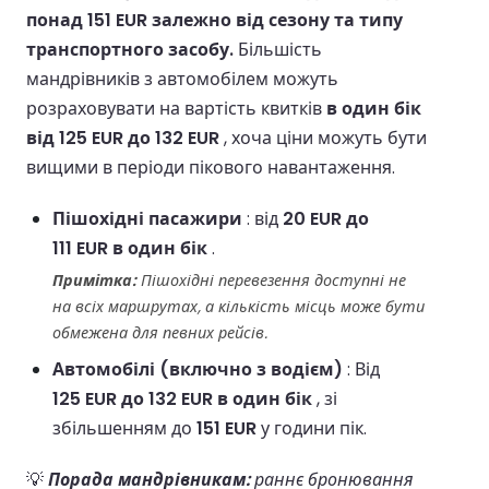
понад 151 EUR залежно від сезону та типу
транспортного засобу.
Більшість
мандрівників з автомобілем можуть
розраховувати на вартість квитків
в один бік
від 125 EUR до 132 EUR
, хоча ціни можуть бути
вищими в періоди пікового навантаження.
Пішохідні пасажири
: від
20 EUR до
111 EUR в один бік
.
Примітка:
Пішохідні перевезення доступні не
на всіх маршрутах, а кількість місць може бути
обмежена для певних рейсів.
Автомобілі (включно з водієм)
: Від
125 EUR до 132 EUR в один бік
, зі
збільшенням до
151 EUR
у години пік.
💡
Порада мандрівникам:
раннє бронювання