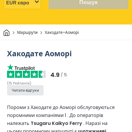
Пошук
Дім
Маршрути
Хакодате-Аоморі
Хакодате Аоморі
4.9
/ 5
(
15
Рейтинги
)
Читати відгуки
Пороми з Хакодате до Аоморі обслуговуються
поромними компаніями 1 .
До операторів
належать
Tsugaru Kaikyo Ferry
.
Наразі на
цьому поромному маршруті є
щотижневі