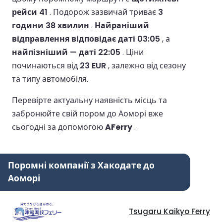
рейси 41
.
Подорож зазвичай триває
3
години 38 хвилин
.
Найраніший
відправлення відповідає даті 03:05
, а
найпізніший — даті 22:05
.
Ціни
починаються від
23 EUR
, залежно від сезону
та типу автомобіля.
Перевірте актуальну наявність місць та
забронюйте свій пором до Аоморі вже
сьогодні за допомогою
AFerry
.
Поромні компанії з Хакодате до
Аоморі
Tsugaru Kaikyo Ferry