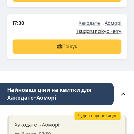
17:30
Хакодате
→
Аоморі
Tsugaru Kaikyo Ferry
Пошук
Найновіші ціни на квитки для
Хакодате-Аоморі
Чудова пропозиція!
Хакодате
→
Аоморі