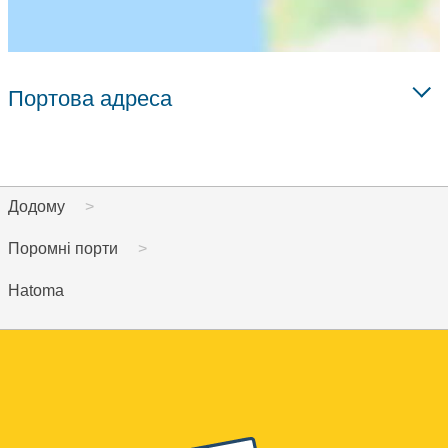
Портова адреса
Додому
Поромні порти
Hatoma