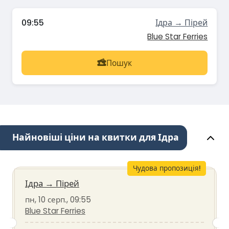
09:55
Ідра → Пірей
Blue Star Ferries
Пошук
Найновіші ціни на квитки для Ідра
Чудова пропозиція!
Ідра
→
Пірей
пн, 10 серп., 09:55
Blue Star Ferries