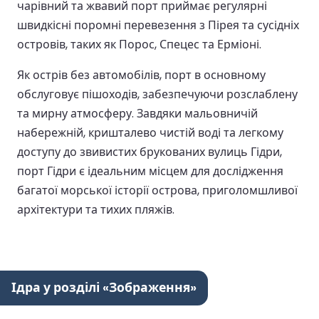
чарівний та жвавий порт приймає регулярні
швидкісні поромні перевезення з Пірея та сусідніх
островів, таких як Порос, Спецес та Ерміоні.
Як острів без автомобілів, порт в основному
обслуговує пішоходів, забезпечуючи розслаблену
та мирну атмосферу. Завдяки мальовничій
набережній, кришталево чистій воді та легкому
доступу до звивистих брукованих вулиць Гідри,
порт Гідри є ідеальним місцем для дослідження
багатої морської історії острова, приголомшливої
архітектури та тихих пляжів.
Ідра у розділі «Зображення»