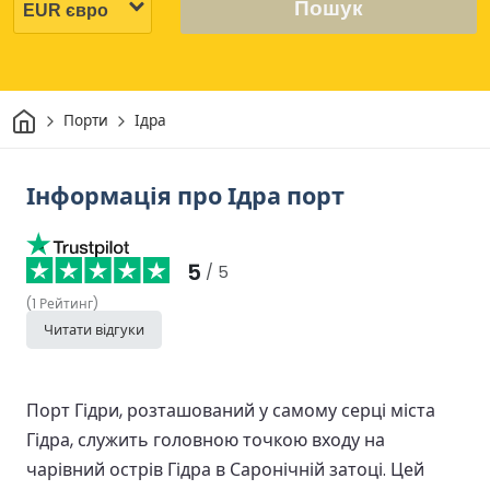
Пошук
Дім
Порти
Ідра
Інформація про Ідра порт
5
/ 5
(
1
Рейтинг
)
Читати відгуки
Порт Гідри, розташований у самому серці міста
Гідра, служить головною точкою входу на
чарівний острів Гідра в Саронічній затоці. Цей