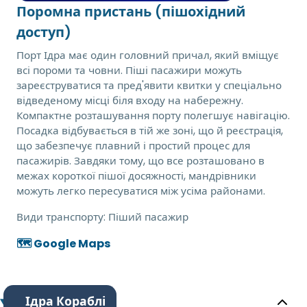
Поромна пристань (пішохідний
доступ)
Порт Ідра має один головний причал, який вміщує
всі пороми та човни. Піші пасажири можуть
зареєструватися та пред'явити квитки у спеціально
відведеному місці біля входу на набережну.
Компактне розташування порту полегшує навігацію.
Посадка відбувається в тій же зоні, що й реєстрація,
що забезпечує плавний і простий процес для
пасажирів. Завдяки тому, що все розташовано в
межах короткої пішої досяжності, мандрівники
можуть легко пересуватися між усіма районами.
Види транспорту:
Піший пасажир
🗺️ Google Maps
Ідра Кораблі