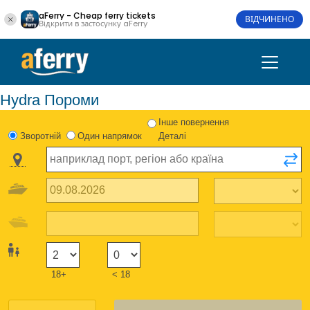
aFerry - Cheap ferry tickets
ВІДЧИНЕНО
Відкрити в застосунку aFerry
Hydra Пороми
Інше повернення
Зворотній
Один напрямок
Деталі
18+
< 18