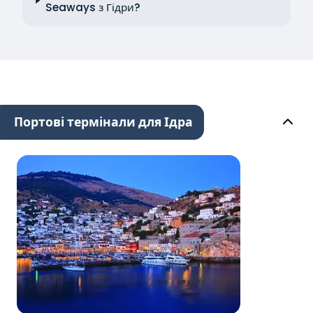
Seaways з Гідри?
Портові термінали для Ідра