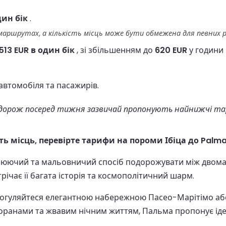
дин бік
.
 маршрутах, а кількість місць може бути обмежена для певних р
 513 EUR в один бік
, зі збільшенням до
620 EUR
у години 
автомобіля та пасажирів.
орож посеред тижня зазвичай пропонують найнижчі тариф
ть місць, перевірте тарифи на пороми Ібіца до Palm
люючий та мальовничий спосіб подорожувати між двома 
трічає її багата історія та космополітичний шарм.
рогуляйтеся елегантною набережною Пасео-Марітімо або
торанами та жвавим нічним життям, Пальма пропонує ід