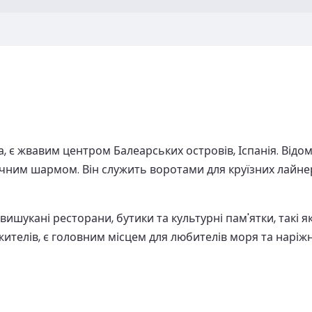
 є жвавим центром Балеарських островів, Іспанія. Від
ричним шармом. Він служить воротами для круїзних лайнер
вишукані ресторани, бутики та культурні пам'ятки, такі 
х жителів, є головним місцем для любителів моря та нар