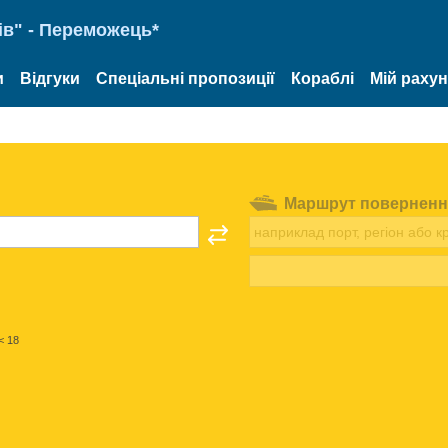
ів" - Переможець*
и
Відгуки
Спеціальні пропозиції
Кораблі
Мій раху
Маршрут поверненн
< 18