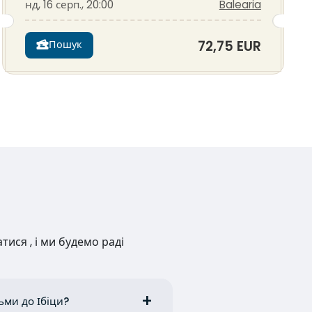
нд, 16 серп., 20:00
Balearia
72,75 EUR
Пошук
ися , і ми будемо раді
ьми до Ібіци?