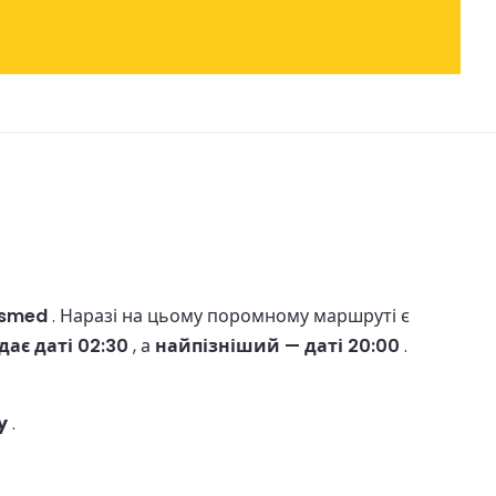
asmed
.
Наразі на цьому поромному маршруті є
ає даті 02:30
, а
найпізніший — даті 20:00
.
y
.