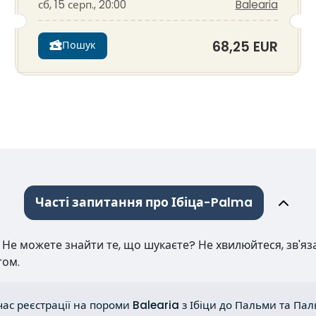
сб, 15 серп., 20:00
Balearia
68,25 EUR
Пошук
Часті запитання про Ібіца-Palma
е можете знайти те, що шукаєте? Не хвилюйтеся, зв'язат
том.
ас реєстрації на пороми Balearia з Ібіци до Пальми та Пал