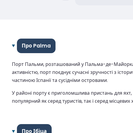
Про Palma
Порт Пальми, розташований у Пальма-де-Майорка,
активністю, порт поєднує сучасні зручності з істо
частиною Іспанії та сусідніми островами.
У районі порту є приголомшлива пристань для яхт, 
популярний як серед туристів, так і серед місцеви
Про Ібіца