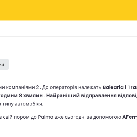
ки
и компаніями 2 .
До операторів належать
Balearia і Tr
години 8 хвилин
.
Найраніший відправлення відповід
а типу автомобіля.
те свій пором до Palma вже сьогодні за допомогою
AFerr