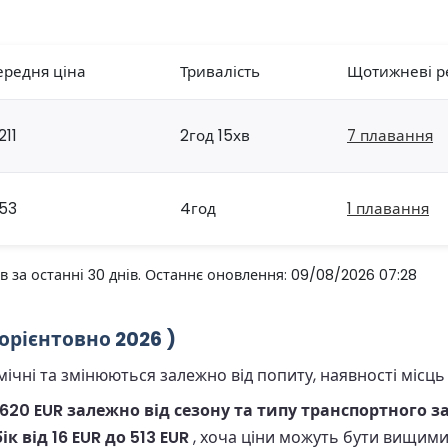
ередня ціна
Тривалість
Щотижневі р
211
2год 15хв
7 плавання
53
4год
1 плавання
 за останні 30 днів. Останнє оновлення: 09/08/2026 07:28
орієнтовно 2026 )
чні та змінюються залежно від попиту, наявності місць т
 620 EUR залежно від сезону та типу транспортного за
ік від 16 EUR до 513 EUR
, хоча ціни можуть бути вищими