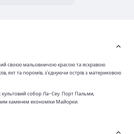
омий своєю мальовничою красою та яскравою
ів, яхт та поромів, з'єднуючи острів з материковою
як культовий собор Ла-Сеу. Порт Пальми,
іжним каменем економіки Майорки.