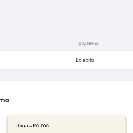
Продавець
Balearia
lma
Ібіца
→
Palma