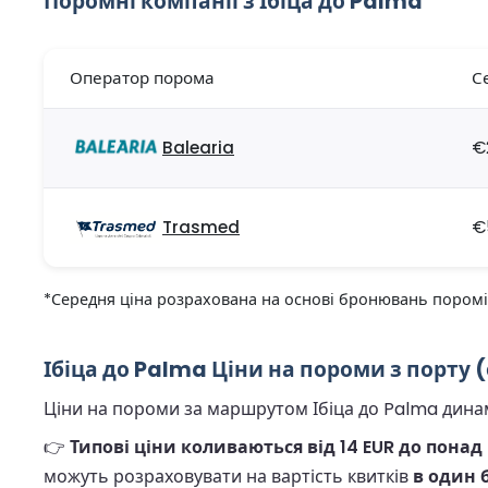
Поромні компанії з Ібіца до Palma
Оператор порома
С
Balearia
€
Trasmed
€
*Середня ціна розрахована на основі бронювань поромів
Ібіца до Palma Ціни на пороми з порту (
Ціни на пороми за маршрутом Ібіца до Palma динамі
👉
Типові ціни коливаються від 14 EUR до понад
можуть розраховувати на вартість квитків
в один б