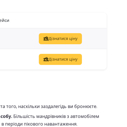
ейси
Дізнатися ціну
Дізнатися ціну
а того, наскільки заздалегідь ви бронюєте.
собу.
Більшість мандрівників з автомобілем
 в періоди пікового навантаження.