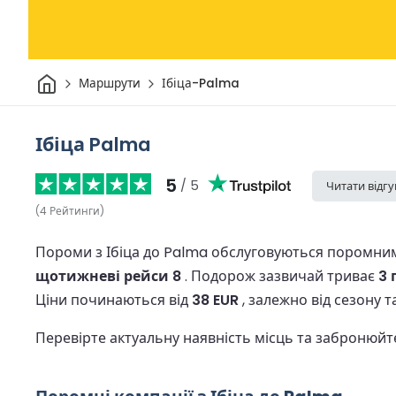
Дім
Маршрути
Ібіца-Palma
Ібіца Palma
5
/ 5
Читати відгу
(
4
Рейтинги
)
Пороми з Ібіца до Palma обслуговуються поромним
щотижневі рейси 8
.
Подорож зазвичай триває
3 
Ціни починаються від
38 EUR
, залежно від сезону т
Перевірте актуальну наявність місць та забронюй