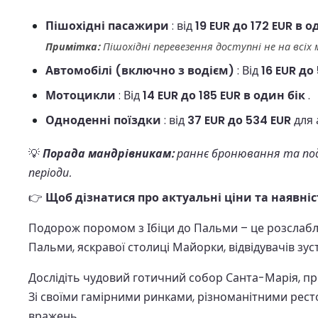
Пішохідні пасажири
: від
19 EUR до 172 EUR в о
Примітка:
Пішохідні перевезення доступні не на всіх
Автомобілі (включно з водієм)
: Від
16 EUR до
Мотоцикли
: Від
14 EUR до 185 EUR в один бік
.
Одноденні поїздки
: від
37 EUR до 534 EUR
для 
💡
Порада мандрівникам:
раннє бронювання та под
періоди.
👉
Щоб дізнатися про актуальні ціни та наявніс
Подорож поромом з Ібіци до Пальми – це розслаб
Пальми, яскравої столиці Майорки, відвідувачів зус
Дослідіть чудовий готичний собор Санта-Марія, п
Зі своїми гамірними ринками, різноманітними рес
вражень.