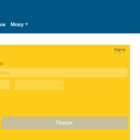
нок
Мову
Карта
я
Пошук