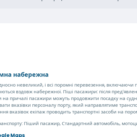
мна набережна
дносно невеликий, і всі поромні перевезення, включаючи п
юються вздовж набережної. Піші пасажири: після пред’явле
 на причалі пасажири можуть продовжити посадку на судно.
ати вказівки персоналу порту, який направлятиме транспор
ння вказівок екіпаж проводить транспортні засоби на поро
ранспорту:
Піший пасажир, Стандартний автомобіль, мотоц
ogle Maps