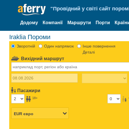
"Провідний у світі сайт пором
Додому
Компанії
Маршрути
Порти
Країн
Iraklia Пороми
Зворотній
Один напрямок
Інше повернення
Деталі
Вихідний маршрут
Пасажири
18+