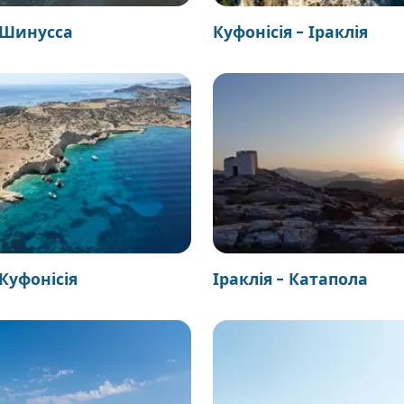
- Шинусса
Куфонісія - Іраклія
 Куфонісія
Іраклія - Катапола