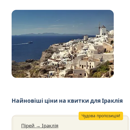
Найновіші ціни на квитки для Іраклія
Чудова пропозиція!
Пірей
→
Іраклія