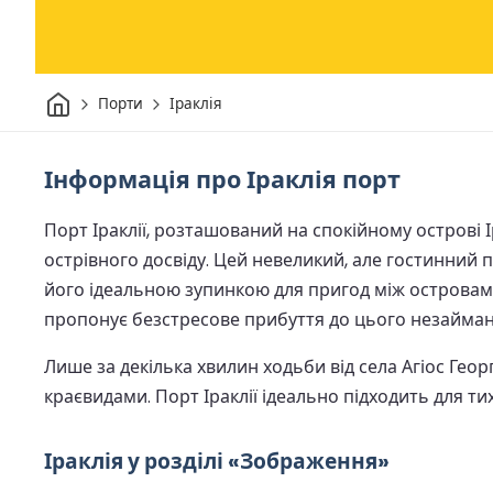
Дім
Порти
Іраклія
Інформація про Іраклія порт
Порт Іраклії, розташований на спокійному острові 
острівного досвіду. Цей невеликий, але гостинний
його ідеальною зупинкою для пригод між островам
пропонує безстресове прибуття до цього незайман
Лише за декілька хвилин ходьби від села Агіос Ге
краєвидами. Порт Іраклії ідеально підходить для тих
Іраклія у розділі «Зображення»