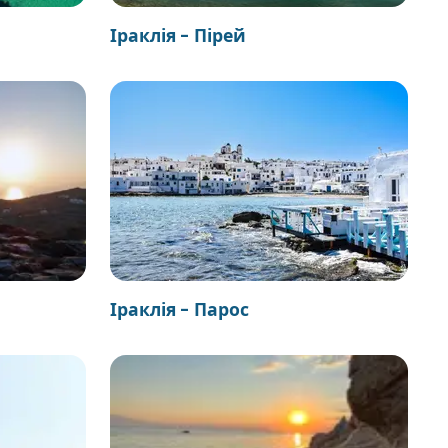
Іраклія - Пірей
Іраклія - Парос