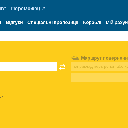
ів" - Переможець*
и
Відгуки
Спеціальні пропозиції
Кораблі
Мій раху
Маршрут поверненн
< 18