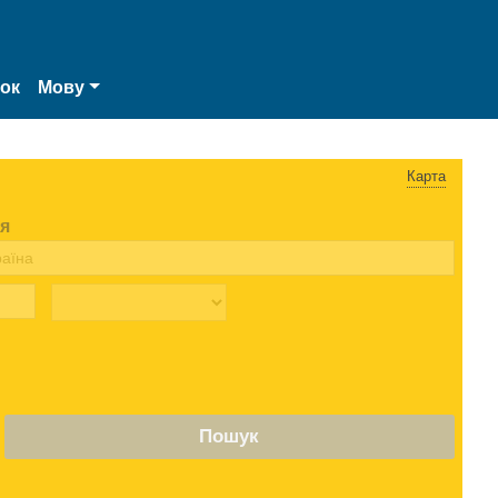
нок
Мову
Карта
я
Пошук