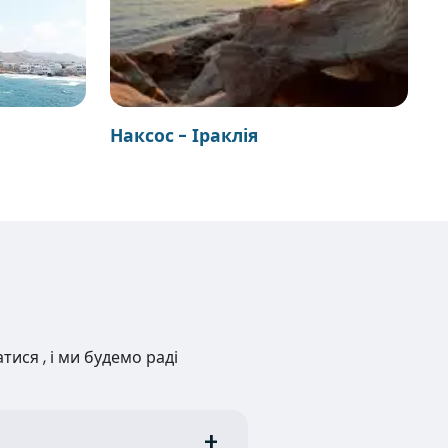
Наксос - Іраклія
ися , і ми будемо раді