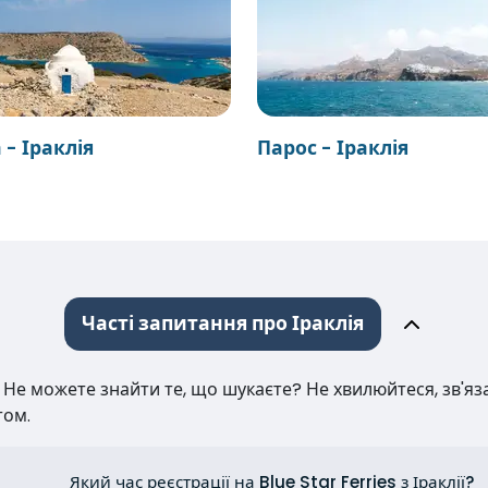
- Іраклія
Парос - Іраклія
Часті запитання про Іраклія
е можете знайти те, що шукаєте? Не хвилюйтеся, зв'язат
том.
Який час реєстрації на Blue Star Ferries з Іраклії?