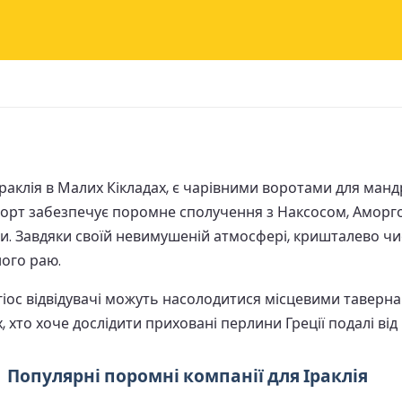
Іраклія в Малих Кікладах, є чарівними воротами для манд
 порт забезпечує поромне сполучення з Наксосом, Аморг
и. Завдяки своїй невимушеній атмосфері, кришталево ч
ого раю.
оргіос відвідувачі можуть насолодитися місцевими тав
, хто хоче дослідити приховані перлини Греції подалі від
Популярні поромні компанії для Іраклія