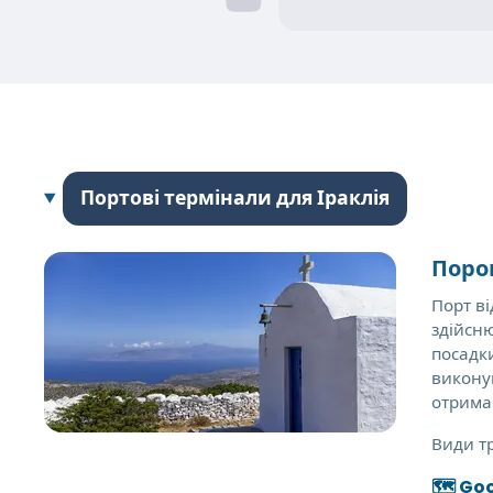
Портові термінали для Іраклія
Поро
Порт ві
здійсн
посадки
виконув
отрима
Види т
🗺️ Go