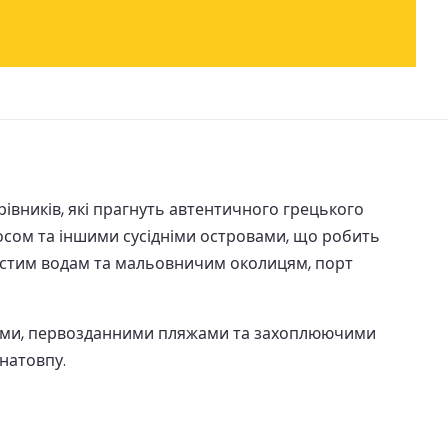
рівників, які прагнуть автентичного грецького
осом та іншими сусідніми островами, що робить
истим водам та мальовничим околицям, порт
ернами, первозданними пляжами та захоплюючими
 натовпу.