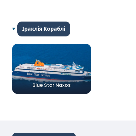
Іраклія Кораблі
Blue Star Naxos