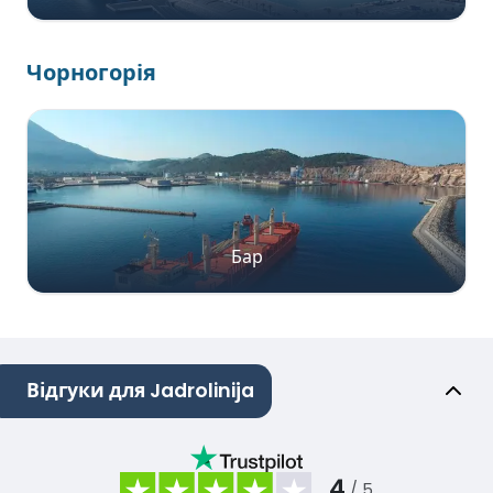
Чорногорія
Бар
Відгуки для Jadrolinija
4
/ 5