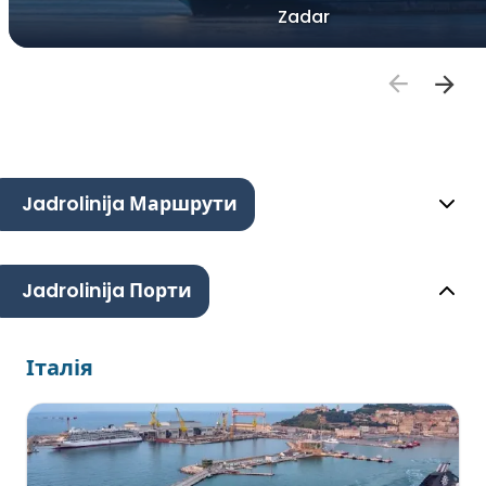
Zadar
Jadrolinija Маршрути
Jadrolinija Порти
Італія