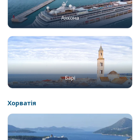
Анкона
Барі
Хорватія