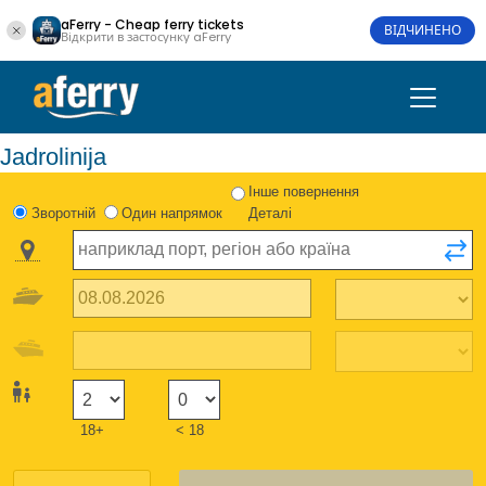
aFerry - Cheap ferry tickets
ВІДЧИНЕНО
Відкрити в застосунку aFerry
Jadrolinija
Інше повернення
Зворотній
Один напрямок
Деталі
18+
< 18