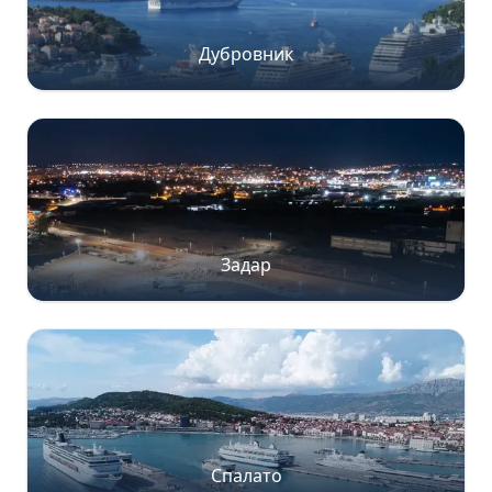
Дубровник
Задар
Спалато