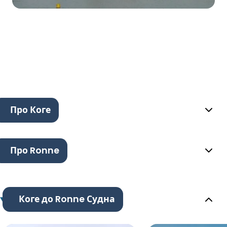
Про Коге
Про Ronne
Коге до Ronne Судна