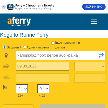
aFerry - Cheap ferry tickets
ВІДЧИНЕНО
Відкрити в застосунку aFerry
Koge to Ronne Ferry
Інше повернення
Зворотній
Один напрямок
Деталі
18+
< 18