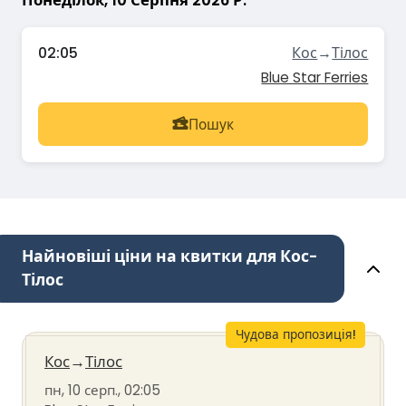
02:05
Кос
→
Тілос
Blue Star Ferries
Пошук
Найновіші ціни на квитки для Кос-
Тілос
Чудова пропозиція!
Кос
→
Тілос
пн, 10 серп., 02:05