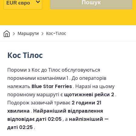
Пошук
Дім
Маршрути
Кос-Тілос
Кос Тілос
Пороми з Кос до Тілос обслуговуються
поромними компаніями 1 .
До операторів
належать
Blue Star Ferries
.
Наразі на цьому
поромному маршруті є
щотижневі рейси 2
.
Подорож зазвичай триває
2 години 21
хвилина
.
Найраніший відправлення
відповідає даті 02:05
, а
найпізніший —
даті 02:25
.