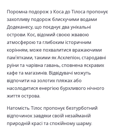
Поромна подорож з Коса до Тілоса пропонує
захопливу подорож блискучими водами
Додеканесу, що поєднує два унікальні
острови. Кос, відомий своєю жвавою
атмосферою та глибоким історичним
корінням, може похвалитися вражаючими
пам'ятками, такими як Асклепіон, стародавні
руїни та чарівна гавань, сповнена яскравих
кафе та магазинів. Відвідувачі можуть
відпочити на золотих пляжах або
насолодитися енергією бурхливого нічного
життя острова.
Натомість Тілос пропонує безтурботний
відпочинок завдяки своїй незайманій
природній красі та спокійному шарму.