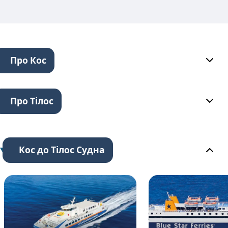
Про Кос
Про Тілос
Кос до Тілос Судна