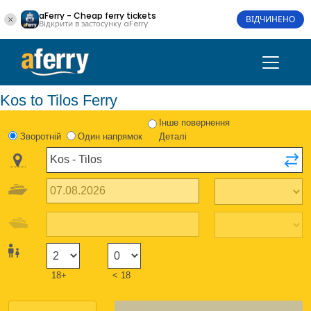
aFerry - Cheap ferry tickets
ВІДЧИНЕНО
Відкрити в застосунку aFerry
Kos to Tilos Ferry
Інше повернення
Зворотній
Один напрямок
Деталі
18+
< 18