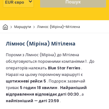
Пошук
Дім
Маршрути
Лімнос (Міріна)-Мітілена
Лімнос (Міріна) Мітілена
Пороми з Лімнос (Міріна) до Мітілена
обслуговуються поромними компаніями 1 .
До
операторів належать
Blue Star Ferries
.
Наразі на цьому поромному маршруті є
щотижневі рейси 5
.
Подорож зазвичай
триває
5 годин 18 хвилин
.
Найраніший
відправлення відповідає даті 00:30
, а
найпізніший — даті 23:59
.