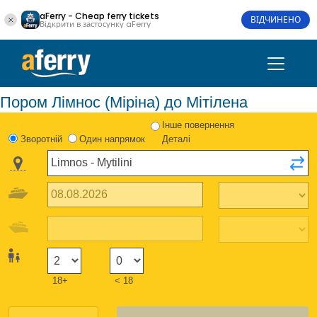
aFerry - Cheap ferry tickets
ВІДЧИНЕНО
Відкрити в застосунку aFerry
Пором Лімнос (Міріна) до Мітілена
Інше повернення
Зворотній
Один напрямок
Деталі
18+
< 18