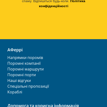
спаму. Відпишіться будь-коли.
Політика
конфіденційності
АФеррі
Напрямки поромів
Поромні компанії
Поромні маршрути
Поромні порти
Наші відгуки
Спеціальні пропозиції
Кораблі
Допомога та корисна інформація