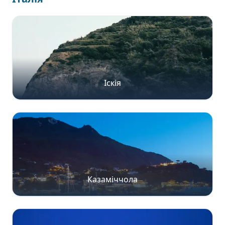
Іскія
Казаміччола