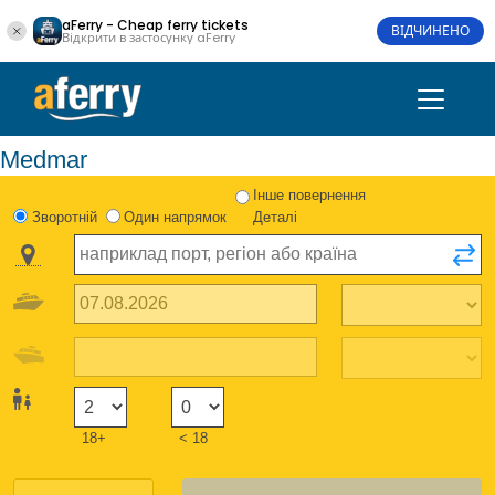
aFerry - Cheap ferry tickets
ВІДЧИНЕНО
Відкрити в застосунку aFerry
Medmar
Інше повернення
Зворотній
Один напрямок
Деталі
18+
< 18