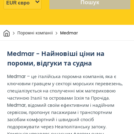
Пошук
Дім
Поромні компанії
Medmar
Medmar - Найновіші ціни на
пороми, відгуки та судна
Medmar – це італійська поромна компанія, яка є
ключовим гравцем у секторі морських перевезень,
спеціалізується на сполученні між материковою
частиною Італії та островами Іскія та Прочіда.
Medmar, відомий своїм ефективним і надійним
сервісом, пропонує пасажирам і транспортним
засобам комфортний і швидкий спосіб
подорожувати через Неаполітанську затоку.
Компанія управляє сучасним флотом суден,