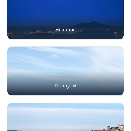
Неаполь
Поццуолі