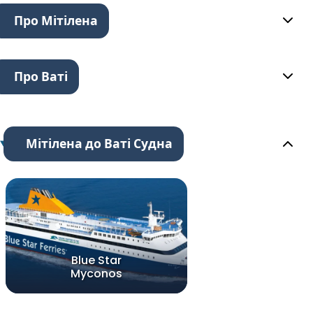
Про Мітілена
Про Ваті
Мітілена до Ваті Судна
Blue Star
Myconos