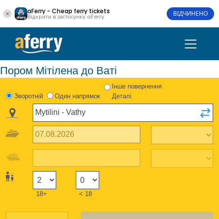
aFerry - Cheap ferry tickets
ВІДЧИНЕНО
Відкрити в застосунку aFerry
Пором Мітілена до Ваті
Інше повернення
Зворотній
Один напрямок
Деталі
18+
< 18