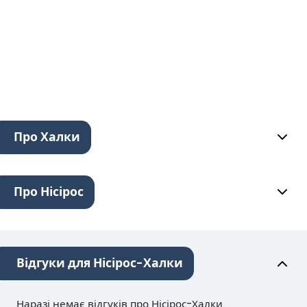
Про Халки
Про Нісірос
Відгуки для Нісірос-Халки
Наразі немає відгуків про Нісірос-Халки