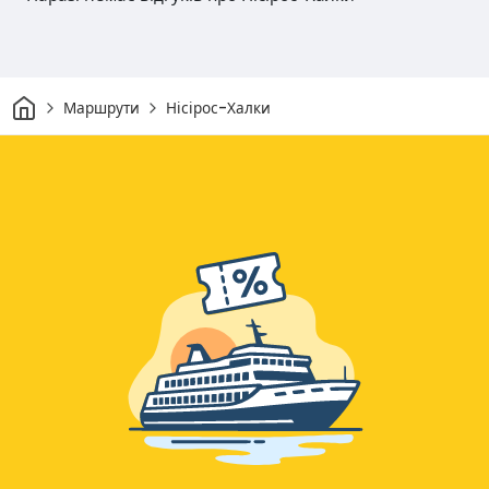
Дім
Маршрути
Нісірос-Халки