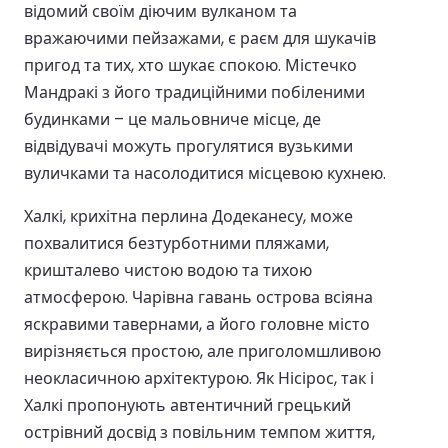
відомий своїм діючим вулканом та
вражаючими пейзажами, є раєм для шукачів
пригод та тих, хто шукає спокою. Містечко
Мандракі з його традиційними побіленими
будинками – це мальовниче місце, де
відвідувачі можуть прогулятися вузькими
вуличками та насолодитися місцевою кухнею.
Халкі, крихітна перлина Додеканесу, може
похвалитися безтурботними пляжами,
кришталево чистою водою та тихою
атмосферою. Чарівна гавань острова всіяна
яскравими тавернами, а його головне місто
вирізняється простою, але приголомшливою
неокласичною архітектурою. Як Нісірос, так і
Халкі пропонують автентичний грецький
острівний досвід з повільним темпом життя,