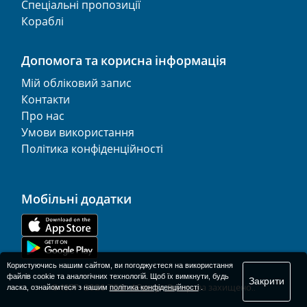
Спеціальні пропозиції
Кораблі
Допомога та корисна інформація
Мій обліковий запис
Контакти
Про нас
Умови використання
Політика конфіденційності
Мобільні додатки
Користуючись нашим сайтом, ви погоджуєтеся на використання
файлів cookie та аналогічних технологій. Щоб їх вимкнути, будь
Закрити
© 1977-
2026
ТОВ «AFerry». Всі права захищено..
ласка, ознайомтеся з нашим
політика конфіденційності
.