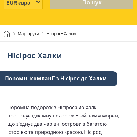
Пошук
Дім
Маршрути
Нісірос-Халки
Нісірос Халки
Поромні компанії з Нісірос до Халки
Поромна подорож з Нісіроса до Халкі
пропонує ідилічну подорож Егейським морем,
що з'єднує два чарівні острови з багатою
історією та природною красою. Нісірос,