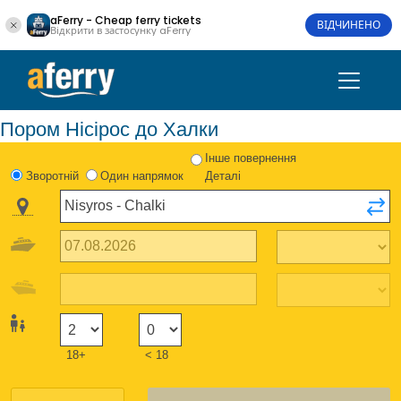
aFerry - Cheap ferry tickets
ВІДЧИНЕНО
Відкрити в застосунку aFerry
Пором Нісірос до Халки
Інше повернення
Зворотній
Один напрямок
Деталі
18+
< 18