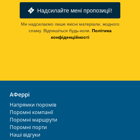
Надсилайте мені пропозиції!
Ми надсилаємо лише якісні матеріали, жодного
спаму. Відпишіться будь-коли.
Політика
конфіденційності
АФеррі
Напрямки поромів
Поромні компанії
Поромні маршрути
Поромні порти
Наші відгуки