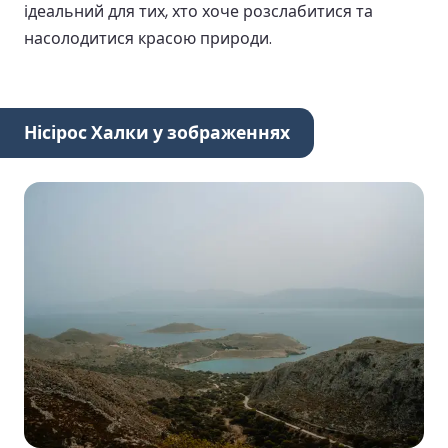
ідеальний для тих, хто хоче розслабитися та
насолодитися красою природи.
Нісірос Халки у зображеннях