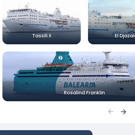
Tassili II
El Djazair
Rosalind Franklin