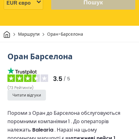
Пошук
Дім
Маршрути
Оран-Барселона
Оран Барселона
3.5
/ 5
(
73
Рейтинги
)
Читати відгуки
Пороми з Оран до Барселона обслуговуються
поромними компаніями 1 .
До операторів
належать
Balearia
.
Наразі на цьому
поромному маршруті є
щотижневі рейси 1
.