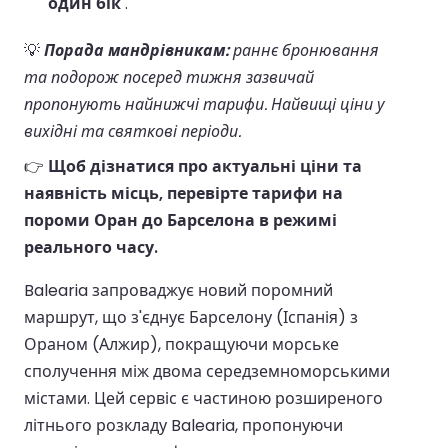
один бік
.
💡
Порада мандрівникам:
раннє бронювання
та подорож посеред тижня зазвичай
пропонують найнижчі тарифи. Найвищі ціни у
вихідні та святкові періоди.
👉
Щоб дізнатися про актуальні ціни та
наявність місць, перевірте тарифи на
пороми Оран до Барселона в режимі
реального часу.
Balearia запроваджує новий поромний
маршрут, що з'єднує Барселону (Іспанія) з
Ораном (Алжир), покращуючи морське
сполучення між двома середземноморськими
містами. Цей сервіс є частиною розширеного
літнього розкладу Balearia, пропонуючи