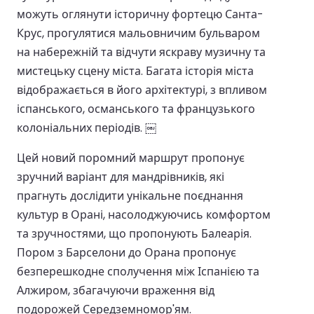
можуть оглянути історичну фортецю Санта-
Крус, прогулятися мальовничим бульваром
на набережній та відчути яскраву музичну та
мистецьку сцену міста. Багата історія міста
відображається в його архітектурі, з впливом
іспанського, османського та французького
колоніальних періодів. ￼
Цей новий поромний маршрут пропонує
зручний варіант для мандрівників, які
прагнуть дослідити унікальне поєднання
культур в Орані, насолоджуючись комфортом
та зручностями, що пропонують Балеарія.
Пором з Барселони до Орана пропонує
безперешкодне сполучення між Іспанією та
Алжиром, збагачуючи враження від
подорожей Середземномор'ям.