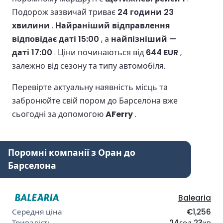
Подорож зазвичай триває
24 години 23
хвилини
.
Найраніший відправлення
відповідає даті 15:00
, а
найпізніший —
даті 17:00
.
Ціни починаються від
644 EUR
,
залежно від сезону та типу автомобіля.
Перевірте актуальну наявність місць та
забронюйте свій пором до Барселона вже
сьогодні за допомогою
AFerry
.
Поромні компанії з Оран до
Барселона
Balearia
€1,256
24год 23хв