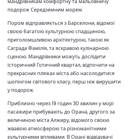
мандрівникам комфортну та мальовничу
подорож Середземним морем.
Пором відправляється з Барселони, відомої
своєю багатою культурною спадщиною,
приголомшливою архітектурою, такою як
Саграда Фамілія, та яскравою кулінарною
сценою. Мандрівники можуть дослідити
історичний Готичний квартал, відпочити на
прекрасних пляжах міста або насолодитися
шопінгом світового класу, перш ніж вирушити
у подорож.
Приблизно через 19 годин 30 хвилин у морі
пасажири прибувають до Орана, другого за
величиною міста Алжиру, відомого своєю
жвавою атмосферою та різноманітними
культурними впливами. В Орані відвідувачі