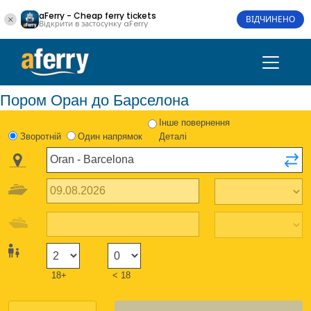
aFerry - Cheap ferry tickets
ВІДЧИНЕНО
Відкрити в застосунку aFerry
Пором Оран до Барселона
Інше повернення
Зворотній
Один напрямок
Деталі
18+
< 18