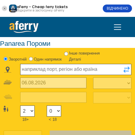
aFerry - Cheap ferry tickets
ВІДЧИНЕНО
Відкрити в застосунку aFerry
Panarea Пороми
Інше повернення
Зворотній
Один напрямок
Деталі
18+
< 18