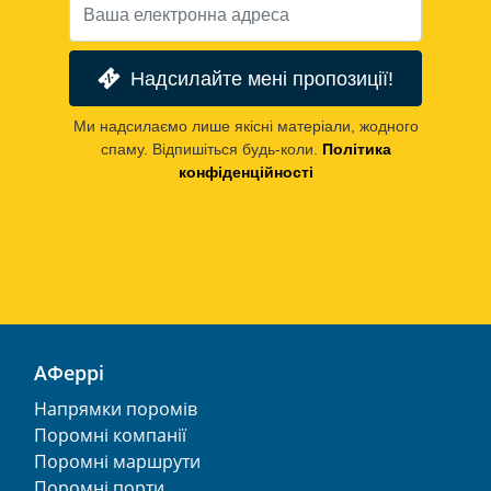
Надсилайте мені пропозиції!
Ми надсилаємо лише якісні матеріали, жодного
спаму. Відпишіться будь-коли.
Політика
конфіденційності
АФеррі
Напрямки поромів
Поромні компанії
Поромні маршрути
Поромні порти