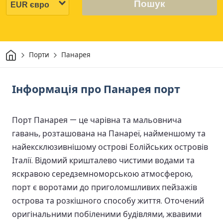
Пошук
Дім
Порти
Панарея
Інформація про Панарея порт
Порт Панарея — це чарівна та мальовнича
гавань, розташована на Панареї, найменшому та
найексклюзивнішому острові Еолійських островів
Італії. Відомий кришталево чистими водами та
яскравою середземноморською атмосферою,
порт є воротами до приголомшливих пейзажів
острова та розкішного способу життя. Оточений
оригінальними побіленими будівлями, жвавими