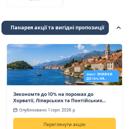
Панарея акції та вигідні пропозиції
SNAV: ЗНИЖКИ
ДО 10% НА
ПОРОМИ ДО
ХОРВАТІЇ ТА
ІТАЛІЇ
Зекономте до 10% на поромах до
Хорватії, Ліпарських та Понтійських
островів зі SNAV
Опубліковано
:
1 серп. 2026 р.
Переглянути акцію