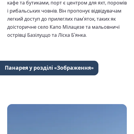
кафе та бутиками, порт є центром для яхт, поромів
і рибальських човнів. Він пропонує відвідувачам
легкий доступ до прилеглих пам'яток, таких як
доісторичне село Капо Мілацезе та мальовничі
острівці Базілуццо та Ліска Б'янка.
Панарея у розділі «Зображення»