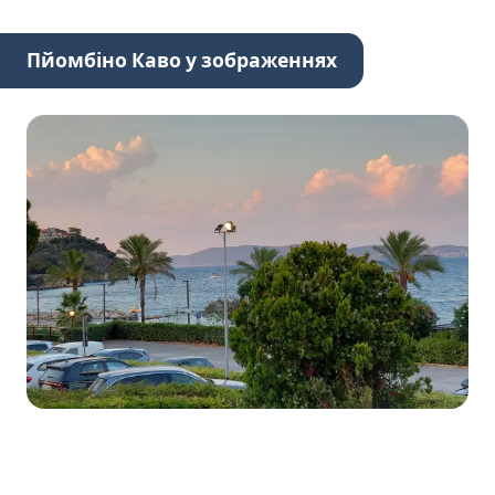
Пйомбіно Каво у зображеннях