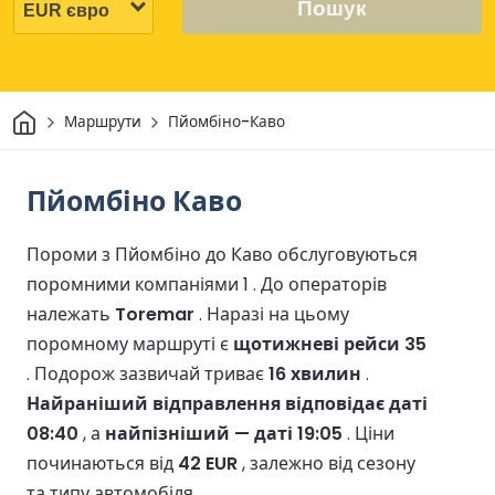
Пошук
Дім
Маршрути
Пйомбіно-Каво
Пйомбіно Каво
Пороми з Пйомбіно до Каво обслуговуються
поромними компаніями 1 .
До операторів
належать
Toremar
.
Наразі на цьому
поромному маршруті є
щотижневі рейси 35
.
Подорож зазвичай триває
16 хвилин
.
Найраніший відправлення відповідає даті
08:40
, а
найпізніший — даті 19:05
.
Ціни
починаються від
42 EUR
, залежно від сезону
та типу автомобіля.