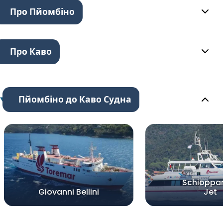
Про Пйомбіно
Про Каво
Пйомбіно до Каво Судна
Schioppar
Giovanni Bellini
Jet