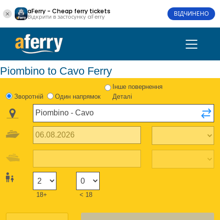
aFerry - Cheap ferry tickets
ВІДЧИНЕНО
Відкрити в застосунку aFerry
Piombino to Cavo Ferry
Інше повернення
Зворотній
Один напрямок
Деталі
18+
< 18