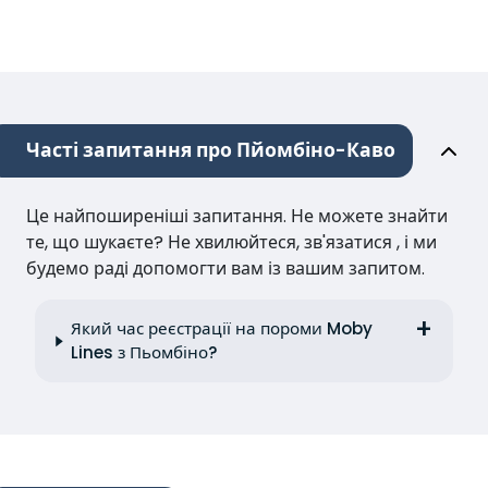
Часті запитання про Пйомбіно-Каво
Це найпоширеніші запитання. Не можете знайти
те, що шукаєте? Не хвилюйтеся, зв'язатися , і ми
будемо раді допомогти вам із вашим запитом.
Який час реєстрації на пороми Moby
Lines з Пьомбіно?