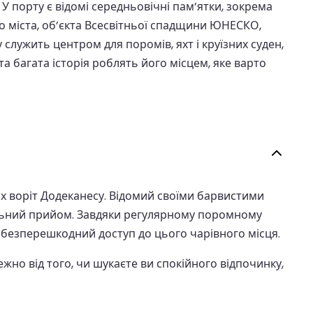
У порту є відомі середньовічні пам’ятки, зокрема
о міста, об’єкта Всесвітньої спадщини ЮНЕСКО,
 служить центром для поромів, яхт і круїзних суден,
 багата історія роблять його місцем, яке варто
х воріт Додеканесу. Відомий своїми барвистими
альний прийом. Завдяки регулярному поромному
 безперешкодний доступ до цього чарівного місця.
ежно від того, чи шукаєте ви спокійного відпочинку,