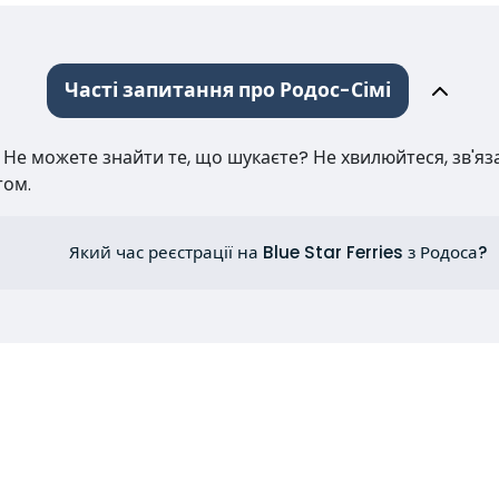
Часті запитання про Родос-Сімі
е можете знайти те, що шукаєте? Не хвилюйтеся, зв'язат
том.
Який час реєстрації на Blue Star Ferries з Родоса?