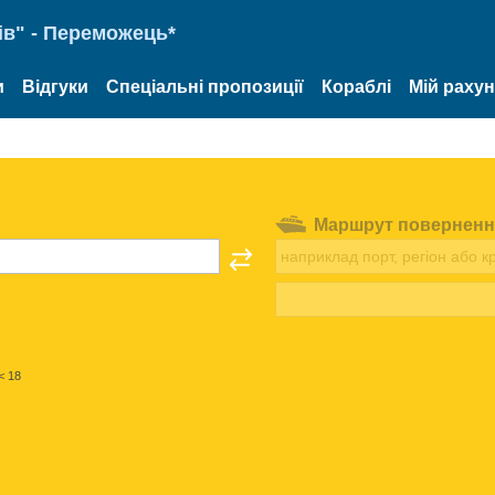
ів" - Переможець*
и
Відгуки
Спеціальні пропозиції
Кораблі
Мій раху
Маршрут поверненн
< 18