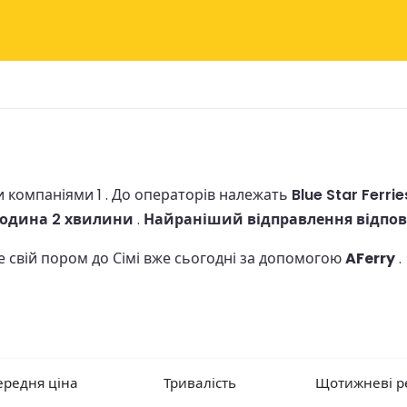
 компаніями 1 .
До операторів належать
Blue Star Ferrie
година 2 хвилини
.
Найраніший відправлення відпові
е свій пором до Сімі вже сьогодні за допомогою
AFerry
.
ередня ціна
Тривалість
Щотижневі р