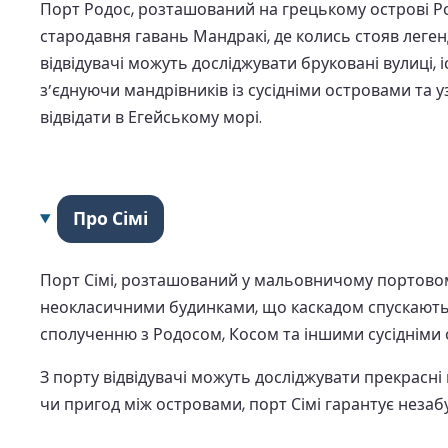
Порт Родос, розташований на грецькому острові Род
стародавня гавань Мандракі, де колись стояв леге
відвідувачі можуть досліджувати бруковані вулиці, і
з’єднуючи мандрівників із сусідніми островами та
відвідати в Егейському морі.
Про Сімі
Порт Сімі, розташований у мальовничому портовом
неокласичними будинками, що каскадом спускаютьс
сполученню з Родосом, Косом та іншими сусідніми 
З порту відвідувачі можуть досліджувати прекрасні п
чи пригод між островами, порт Сімі гарантує незаб