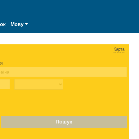
нок
Мову
Карта
я
Пошук