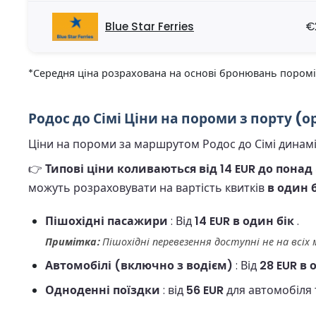
Blue Star Ferries
€
*Середня ціна розрахована на основі бронювань поромів 
Родос до Сімі Ціни на пороми з порту (о
Ціни на пороми за маршрутом Родос до Сімі динаміч
👉
Типові ціни коливаються від 14 EUR до понад 
можуть розраховувати на вартість квитків
в один б
Пішохідні пасажири
: Від
14 EUR в один бік
.
Примітка:
Пішохідні перевезення доступні не на всіх
Автомобілі (включно з водієм)
: Від
28 EUR в 
Одноденні поїздки
: від
56 EUR
для автомобіля 