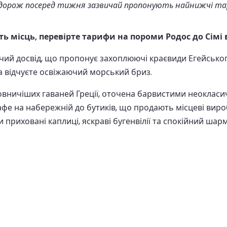
орож посеред тижня зазвичай пропонують найнижчі тариф
ть місць, перевірте тарифи на пороми Родос до Сімі 
ючий досвід, що пропонує захоплюючі краєвиди Егейсько
та відчуєте освіжаючий морський бриз.
льовничіших гаваней Греції, оточена барвистими неоклас
кафе на набережній до бутиків, що продають місцеві вир
риховані каплиці, яскраві бугенвілії та спокійний шар