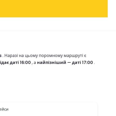
s
.
Наразі на цьому поромному маршруті є
дає даті 16:00
, а
найпізніший — даті 17:00
.
ейси