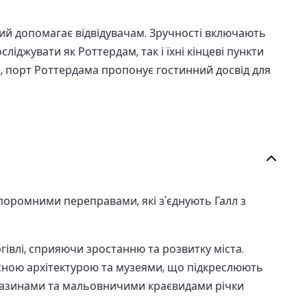
ий допомагає відвідувачам. Зручності включають
іджувати як Роттердам, так і їхні кінцеві пункти
о, порт Роттердама пропонує гостинний досвід для
поромними переправами, які з'єднують Галл з
гівлі, сприяючи зростанню та розвитку міста.
расною архітектурою та музеями, що підкреслюють
газинами та мальовничими краєвидами річки