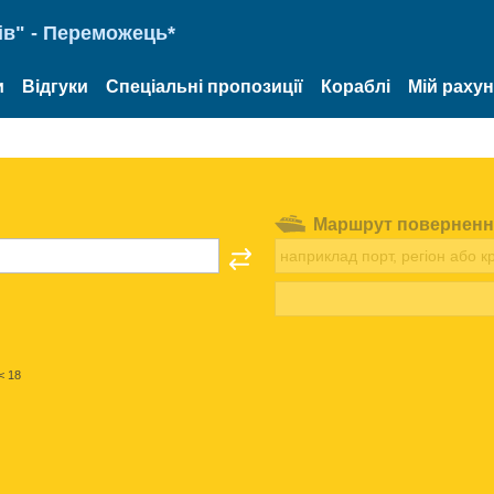
ів" - Переможець*
и
Відгуки
Спеціальні пропозиції
Кораблі
Мій раху
Маршрут поверненн
< 18