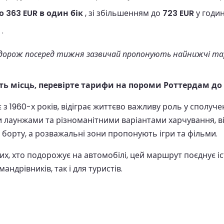
о 363 EUR в один бік
, зі збільшенням до
723 EUR
у годин
.
орож посеред тижня зазвичай пропонують найнижчі тариф
сть місць, перевірте тарифи на пороми Роттердам до
1960-х років, відіграє життєво важливу роль у сполученн
аунжами та різноманітними варіантами харчування, від
борту, а розважальні зони пропонують ігри та фільми.
их, хто подорожує на автомобілі, цей маршрут поєднує і
ндрівників, так і для туристів.