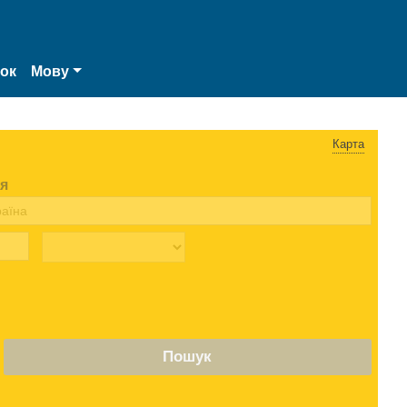
нок
Мову
Карта
я
Пошук