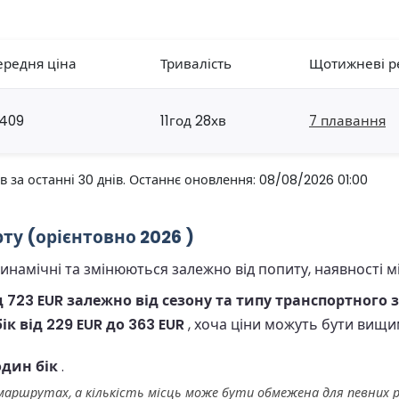
ередня ціна
Тривалість
Щотижневі р
409
11год 28хв
7 плавання
за останні 30 днів. Останнє оновлення: 08/08/2026 01:00
ту (орієнтовно 2026 )
амічні та змінюються залежно від попиту, наявності міс
д 723 EUR залежно від сезону та типу транспортного з
ік від 229 EUR до 363 EUR
, хоча ціни можуть бути вищи
один бік
.
 маршрутах, а кількість місць може бути обмежена для певних р