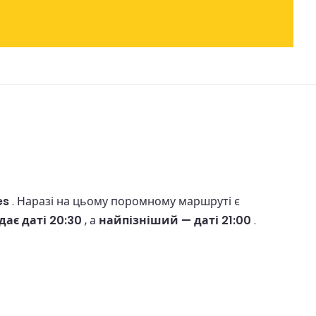
es
.
Наразі на цьому поромному маршруті є
ає даті 20:30
, а
найпізніший — даті 21:00
.