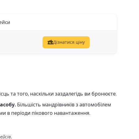
ейси
Дізнатися ціну
ць та того, наскільки заздалегідь ви бронюєте.
асобу.
Більшість мандрівників з автомобілем
ми в періоди пікового навантаження.
ейсів.