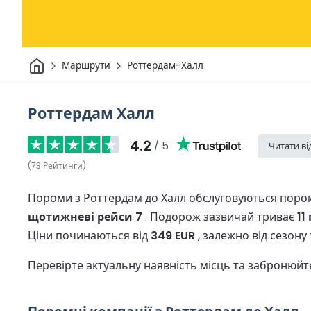
Дім
Маршрути
Роттердам-Халл
Роттердам Халл
4.2
/ 5
Читати ві
(
73
Рейтинги
)
Пороми з Роттердам до Халл обслуговуються поро
щотижневі рейси 7
.
Подорож зазвичай триває
11
Ціни починаються від
349 EUR
, залежно від сезону
Перевірте актуальну наявність місць та забронюйт