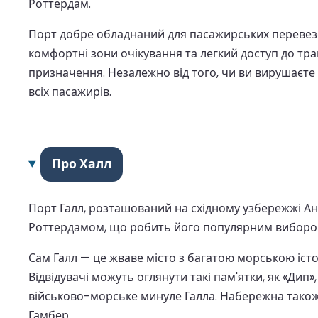
Роттердам.
Порт добре обладнаний для пасажирських перевезе
комфортні зони очікування та легкий доступ до тра
призначення. Незалежно від того, чи ви вирушаєте
всіх пасажирів.
Про Халл
Порт Галл, розташований на східному узбережжі Ан
Роттердамом, що робить його популярним вибором
Сам Галл — це жваве місто з багатою морською істо
Відвідувачі можуть оглянути такі пам'ятки, як «Ди
військово-морське минуле Галла. Набережна тако
Гамбер.