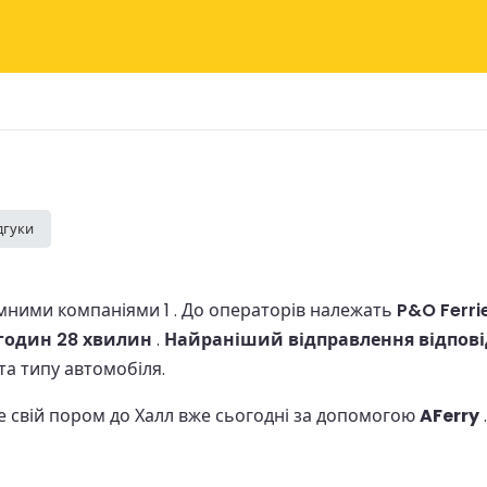
дгуки
мними компаніями 1 .
До операторів належать
P&O Ferri
 годин 28 хвилин
.
Найраніший відправлення відповід
 та типу автомобіля.
е свій пором до Халл вже сьогодні за допомогою
AFerry
.