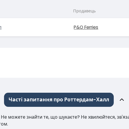
Продавець
л
P&O Ferries
Часті запитання про Роттердам-Халл
е можете знайти те, що шукаєте? Не хвилюйтеся, зв'язат
том.