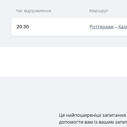
Час відправлення
Маршрут
20:30
Роттердам
→
Хал
Це найпоширеніші запитання. Н
допомогти вам із вашим запи