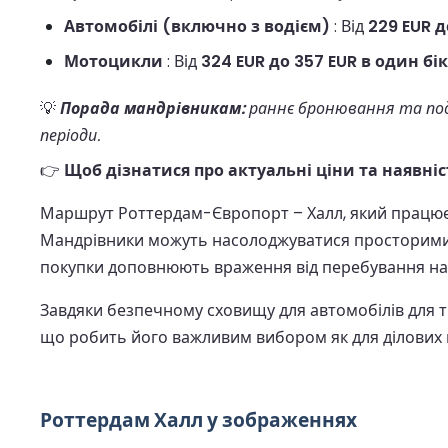
Автомобілі (включно з водієм)
: Від
229 EUR д
Мотоцикли
: Від
324 EUR до 357 EUR в один бік
💡
Порада мандрівникам:
раннє бронювання та под
періоди.
👉
Щоб дізнатися про актуальні ціни та наявні
Маршрут Роттердам-Європорт – Халл, який працює з 
Мандрівники можуть насолоджуватися просторими л
покупки доповнюють враження від перебування на 
Завдяки безпечному сховищу для автомобілів для т
що робить його важливим вибором як для ділових ма
Роттердам Халл у зображеннях