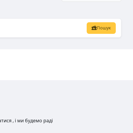
Пошук
ися , і ми будемо раді