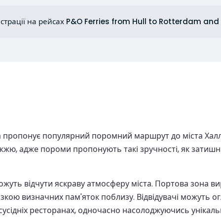
страції на рейсах P&O Ferries from Hull to Rotterdam and
ма пропонує популярний поромний маршрут до міста Халл
, адже пороми пропонують такі зручності, як затишні м
уть відчути яскраву атмосферу міста. Портова зона ви
ою визначних пам'яток поблизу. Відвідувачі можуть ог
усідніх ресторанах, одночасно насолоджуючись унікальн