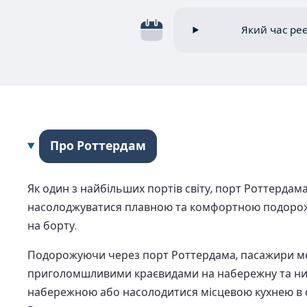
Який час реє
Про Роттердам
Як один з найбільших портів світу, порт Роттерда
насолоджуватися плавною та комфортною подорожжю
на борту.
Подорожуючи через порт Роттердама, пасажири мож
приголомшливими краєвидами на набережну та низк
набережною або насолодитися місцевою кухнею в с