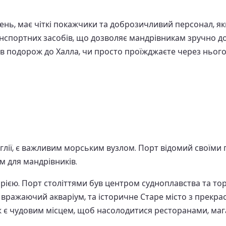
нь, має чіткі покажчики та доброзичливий персонал, як
нспортних засобів, що дозволяє мандрівникам зручно досл
 в подорож до Халла, чи просто проїжджаєте через ньог
глії, є важливим морським вузлом. Порт відомий своїми 
 для мандрівників.
рією. Порт століттями був центром судноплавства та тор
п», вражаючий акваріум, та історичне Старе місто з прек
ж є чудовим місцем, щоб насолодитися ресторанами, ма