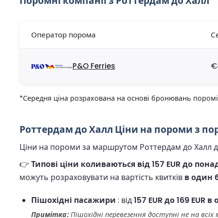
Поромні компанії з Роттердам до Халл
Оператор порома
С
P&O Ferries
€
*Середня ціна розрахована на основі бронювань поромів 
Роттердам до Халл Ціни на пороми з пор
Ціни на пороми за маршрутом Роттердам до Халл дин
👉
Типові ціни коливаються від 157 EUR до пона
можуть розраховувати на вартість квитків
в один б
Пішохідні пасажири
: від
157 EUR до 169 EUR в 
Примітка:
Пішохідні перевезення доступні не на всіх