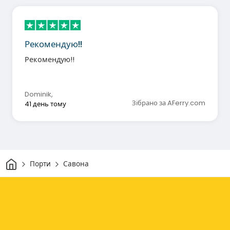
Рекомендую!!
Рекомендую!!
Dominik
,
Зібрано за AFerry.com
41 день тому
Дім
Порти
Савона