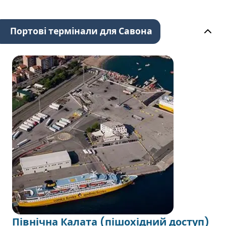
Портові термінали для Савона
Північна Калата (пішохідний доступ)