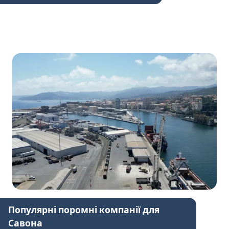
Популярні поромні компанії для
Савона