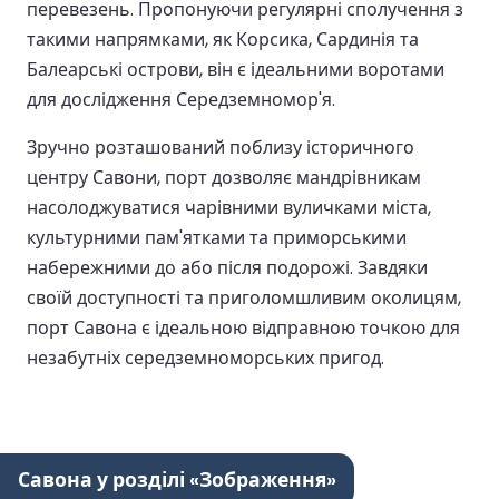
перевезень. Пропонуючи регулярні сполучення з
такими напрямками, як Корсика, Сардинія та
Балеарські острови, він є ідеальними воротами
для дослідження Середземномор'я.
Зручно розташований поблизу історичного
центру Савони, порт дозволяє мандрівникам
насолоджуватися чарівними вуличками міста,
культурними пам'ятками та приморськими
набережними до або після подорожі. Завдяки
своїй доступності та приголомшливим околицям,
порт Савона є ідеальною відправною точкою для
незабутніх середземноморських пригод.
Савона у розділі «Зображення»