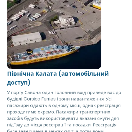
Північна Калата (автомобільний
доступ)
У порту Савона один головний вхід приведе вас до
будівлі Corsica Ferries і зони навантаження. Усі
пасажири сідають в одному місці, однак реєстрація
проходитиме окремо. Пасажири транспортних
засобів будуть використовувати вказані смуги для
під’їзду до місця реєстрації та посадки. Реєстрація
буде завершена в межах смуг, а потім вони