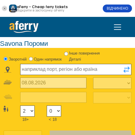
aFerry - Cheap ferry tickets
ВІДЧИНЕНО
Відкрити в застосунку aFerry
Savona Пороми
Інше повернення
Зворотній
Один напрямок
Деталі
18+
< 18