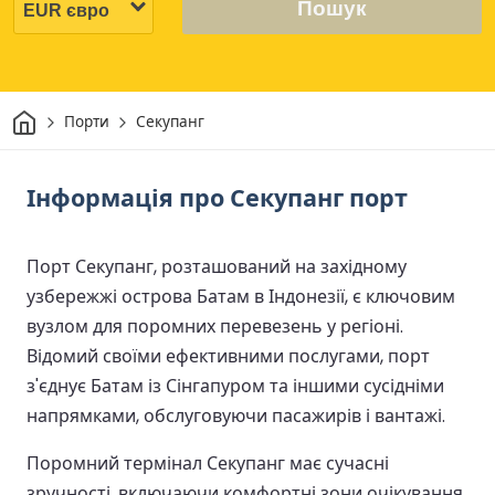
Пошук
Дім
Порти
Секупанг
Інформація про Секупанг порт
Порт Секупанг, розташований на західному
узбережжі острова Батам в Індонезії, є ключовим
вузлом для поромних перевезень у регіоні.
Відомий своїми ефективними послугами, порт
з'єднує Батам із Сінгапуром та іншими сусідніми
напрямками, обслуговуючи пасажирів і вантажі.
Поромний термінал Секупанг має сучасні
зручності, включаючи комфортні зони очікування,