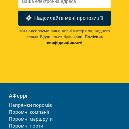
Надсилайте мені пропозиції!
Ми надсилаємо лише якісні матеріали, жодного
спаму. Відпишіться будь-коли.
Політика
конфіденційності
АФеррі
Напрямки поромів
Поромні компанії
Поромні маршрути
Поромні порти