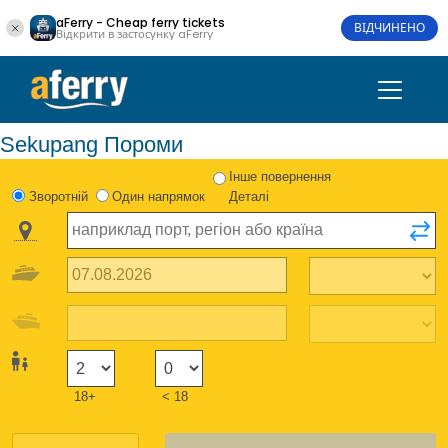
aFerry - Cheap ferry tickets
ВІДЧИНЕНО
Відкрити в застосунку aFerry
Sekupang Пороми
Інше повернення
Зворотній
Один напрямок
Деталі
18+
< 18