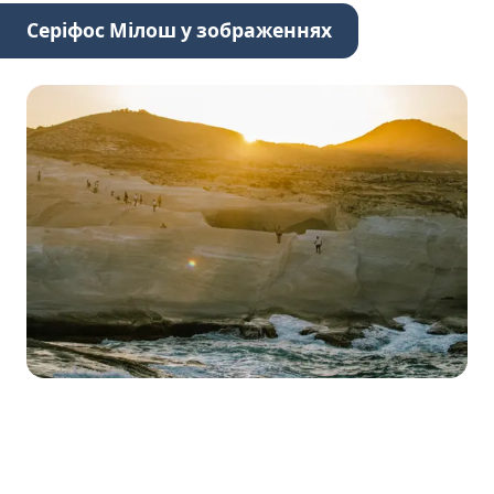
Серіфос Мілош у зображеннях