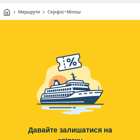
Дім
Маршрути
Серіфос-Мілош
Давайте залишатися на