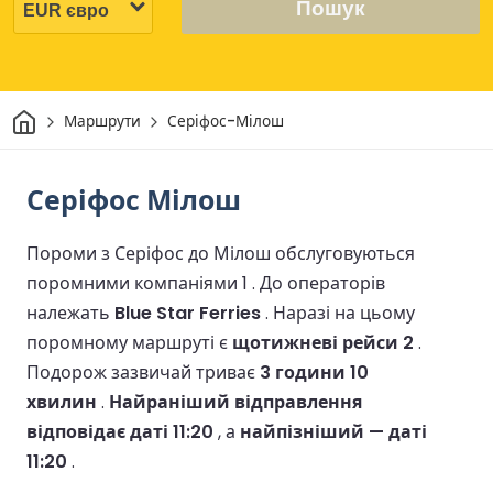
Пошук
Дім
Маршрути
Серіфос-Мілош
Серіфос Мілош
Пороми з Серіфос до Мілош обслуговуються
поромними компаніями 1 .
До операторів
належать
Blue Star Ferries
.
Наразі на цьому
поромному маршруті є
щотижневі рейси 2
.
Подорож зазвичай триває
3 години 10
хвилин
.
Найраніший відправлення
відповідає даті 11:20
, а
найпізніший — даті
11:20
.