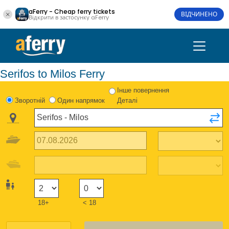
aFerry - Cheap ferry tickets
ВІДЧИНЕНО
Відкрити в застосунку aFerry
Serifos to Milos Ferry
Інше повернення
Зворотній
Один напрямок
Деталі
18+
< 18