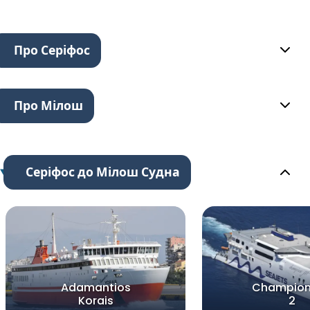
Про Серіфос
Про Мілош
Серіфос до Мілош Судна
Adamantios
Champion
Korais
2