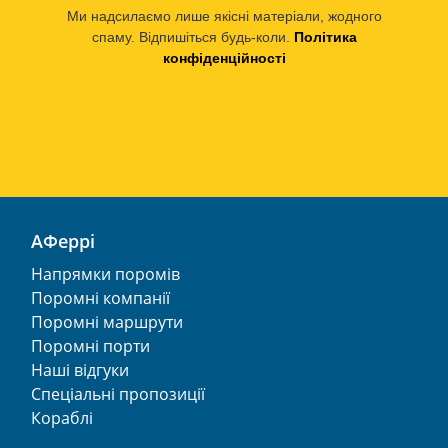
Ми надсилаємо лише якісні матеріали, жодного
спаму. Відпишіться будь-коли.
Політика
конфіденційності
АФеррі
Напрямки поромів
Поромні компанії
Поромні маршрути
Поромні порти
Наші відгуки
Спеціальні пропозиції
Кораблі