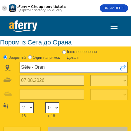
aFerry - Cheap ferry tickets
ВІДЧИНЕНО
Відкрити в застосунку aFerry
Пором із Сета до Орана
Інше повернення
Зворотній
Один напрямок
Деталі
18+
< 18