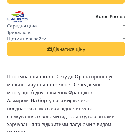
L'Aures Ferries
-
-
-
Дізнатися ціну
Поромна подорож із Сету до Орана пропонує
мальовничу подорож через Середземне
море, що з'єднує південну Францію з
Алжиром. На борту пасажирів чекає
поєднання атмосфери відпочинку та
спілкування, із зонами відпочинку, варіантами
харчування та відкритими палубами з видом