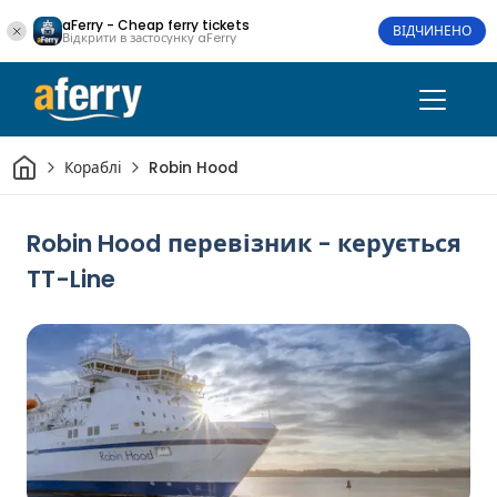
aFerry - Cheap ferry tickets
ВІДЧИНЕНО
Відкрити в застосунку aFerry
Дім
Кораблі
Robin Hood
Robin Hood перевізник - керується
TT-Line