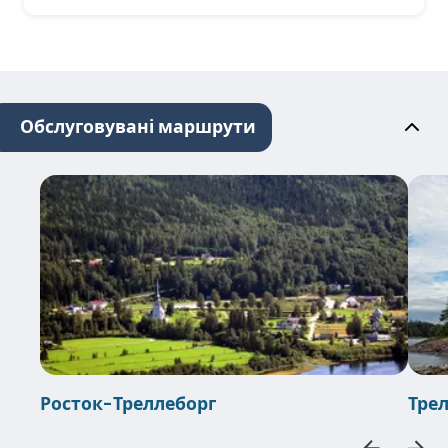
Обслуговувані маршрути
Росток-Треллеборг
Тре