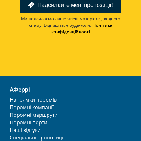
Надсилайте мені пропозиції!
Ми надсилаємо лише якісні матеріали, жодного
спаму. Відпишіться будь-коли.
Політика
конфіденційності
АФеррі
Напрямки поромів
Поромні компанії
Поромні маршрути
Поромні порти
Наші відгуки
Спеціальні пропозиції