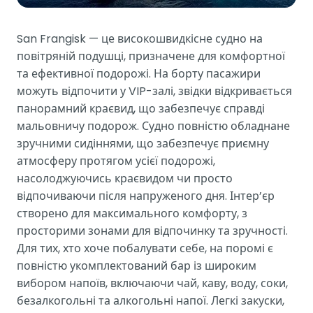
San Frangisk — це високошвидкісне судно на
повітряній подушці, призначене для комфортної
та ефективної подорожі. На борту пасажири
можуть відпочити у VIP-залі, звідки відкривається
панорамний краєвид, що забезпечує справді
мальовничу подорож. Судно повністю обладнане
зручними сидіннями, що забезпечує приємну
атмосферу протягом усієї подорожі,
насолоджуючись краєвидом чи просто
відпочиваючи після напруженого дня. Інтер’єр
створено для максимального комфорту, з
просторими зонами для відпочинку та зручності.
Для тих, хто хоче побалувати себе, на поромі є
повністю укомплектований бар із широким
вибором напоїв, включаючи чай, каву, воду, соки,
безалкогольні та алкогольні напої. Легкі закуски,