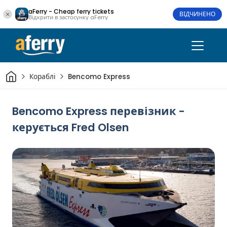
aFerry - Cheap ferry tickets
ВІДЧИНЕНО
Відкрити в застосунку aFerry
Дім
Кораблі
Bencomo Express
Bencomo Express перевізник -
керується Fred Olsen