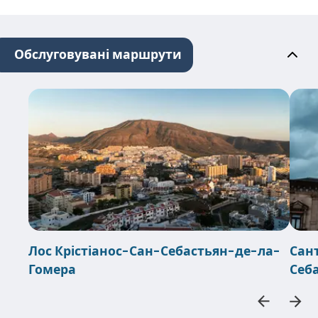
Обслуговувані маршрути
Лос Крістіанос-Сан-Себастьян-де-ла-
Сан
Гомера
Себ