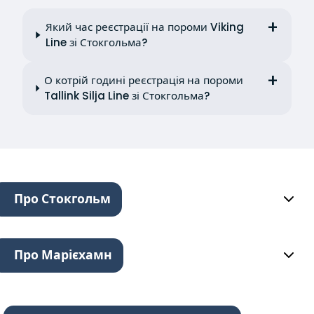
Який час реєстрації на пороми Viking
Line зі Стокгольма?
О котрій годині реєстрація на пороми
Tallink Silja Line зі Стокгольма?
Про Стокгольм
Про Марієхамн