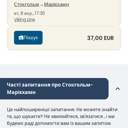
Стокгольм
→
Марієхамн
вт, 8 вер., 17:30
Viking Line
37,00 EUR
Пошук
Часті запитання про Стокгольм-
Марієхамн
Це найпоширеніші запитання. Не можете знайти
те, що шукаєте? Не хвилюйтеся, зв'язатися , і ми
будемо раді допомогти вам із вашим запитом.