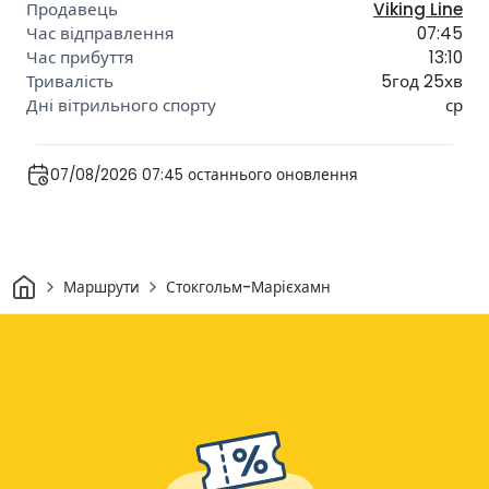
Viking Line
07:45
13:10
5год 25хв
ср
07/08/2026 07:45 останнього оновлення
Дім
Маршрути
Стокгольм-Марієхамн