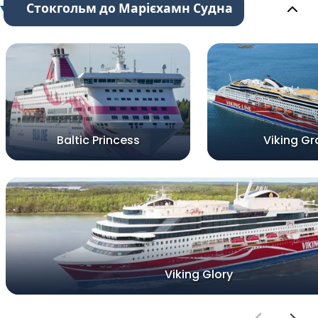
Стокгольм до Марієхамн Судна
Baltic Princess
Viking Gr
Viking Glory