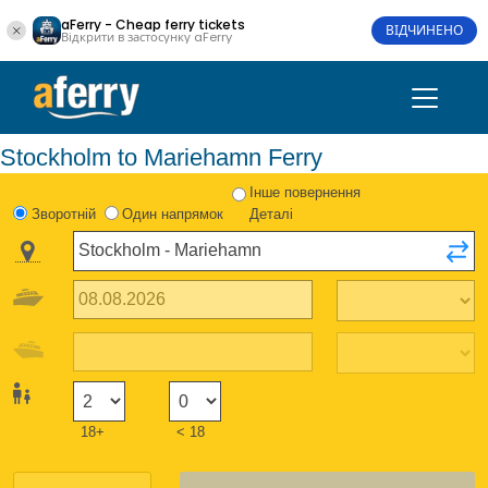
aFerry - Cheap ferry tickets
ВІДЧИНЕНО
Відкрити в застосунку aFerry
Stockholm to Mariehamn Ferry
Інше повернення
Зворотній
Один напрямок
Деталі
18+
< 18