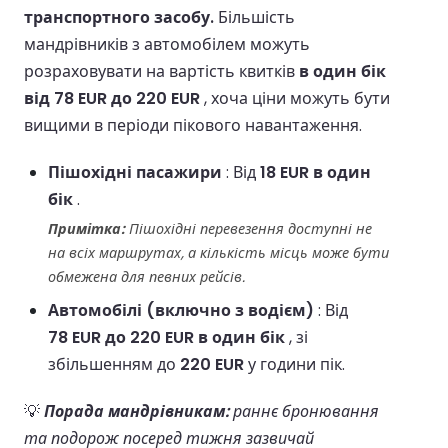
транспортного засобу.
Більшість
мандрівників з автомобілем можуть
розраховувати на вартість квитків
в один бік
від 78 EUR до 220 EUR
, хоча ціни можуть бути
вищими в періоди пікового навантаження.
Пішохідні пасажири
: Від
18 EUR в один
бік
.
Примітка:
Пішохідні перевезення доступні не
на всіх маршрутах, а кількість місць може бути
обмежена для певних рейсів.
Автомобілі (включно з водієм)
: Від
78 EUR до 220 EUR в один бік
, зі
збільшенням до
220 EUR
у години пік.
💡
Порада мандрівникам:
раннє бронювання
та подорож посеред тижня зазвичай