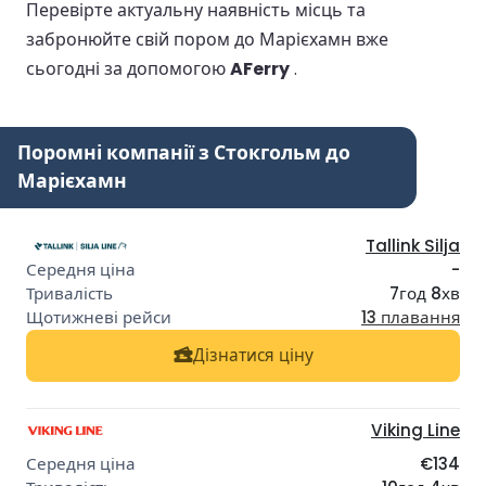
Перевірте актуальну наявність місць та
забронюйте свій пором до Марієхамн вже
сьогодні за допомогою
AFerry
.
Поромні компанії з Стокгольм до
Марієхамн
Tallink Silja
-
7год 8хв
13 плавання
Дізнатися ціну
Viking Line
€134