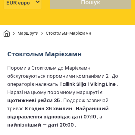
Пошук
Дім
Маршрути
Стокгольм-Марієхамн
Стокгольм Марієхамн
Пороми з Стокгольм до Марієхамн
обслуговуються поромними компаніями 2 .
До
операторів належать
Tallink Silja і Viking Line
.
Наразі на цьому поромному маршруті є
щотижневі рейси 35
.
Подорож зазвичай
триває
8 годин 36 хвилин
.
Найраніший
відправлення відповідає даті 07:10
, а
найпізніший — даті 20:00
.