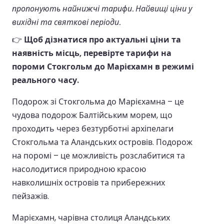
пропонують найнижчі тарифи. Найвищі ціни у
вихідні та святкові періоди.
👉
Щоб дізнатися про актуальні ціни та
наявність місць, перевірте тарифи на
пороми Стокгольм до Марієхамн в режимі
реального часу.
Подорож зі Стокгольма до Марієхамна – це
чудова подорож Балтійським морем, що
проходить через безтурботні архіпелаги
Стокгольма та Аландських островів. Подорож
на поромі – це можливість розслабитися та
насолодитися природною красою
навколишніх островів та прибережних
пейзажів.
Марієхамн, чарівна столиця Аландських