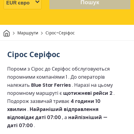
Пошук
Дім
Маршрути
Сірос-Серіфос
Сірос Серіфос
Пороми з Сірос до Серіфос обслуговуються
поромними компаніями 1 .
До операторів
належать
Blue Star Ferries
.
Наразі на цьому
поромному маршруті є
щотижневі рейси 2
.
Подорож зазвичай триває
4 години 10
хвилин
.
Найраніший відправлення
відповідає даті 07:00
, а
найпізніший —
даті 07:00
.