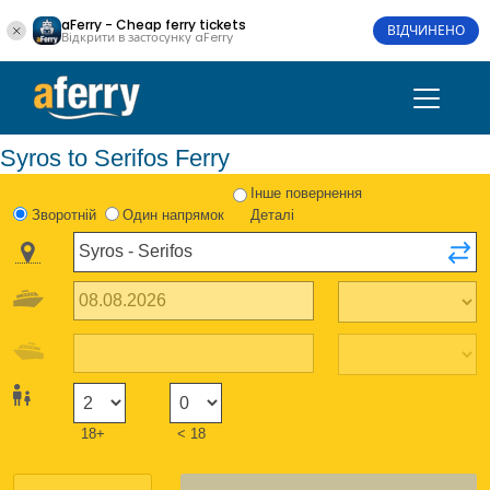
aFerry - Cheap ferry tickets
ВІДЧИНЕНО
Відкрити в застосунку aFerry
Syros to Serifos Ferry
Інше повернення
Зворотній
Один напрямок
Деталі
18+
< 18