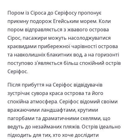
Пором із Сіроса до Серіфосу пропонує
приємну подорож Егейським морем. Коли
пором відправляється з жвавого острова
Сірос, пасажири можуть насолоджуватися
краєвидами прибережної чарівності острова
та навколишніх блакитних вод, а на горизонті
поступово з'являється більш спокійний острів
Серіфос.
Після прибуття на Серіфос відвідувачів
зустрічає сувора краса острова та його
спокійна атмосфера. Серіфос відомий своїми
вражаючими ландшафтами, крутими
пагорбами та драматичними скелями, що
ведуть до незайманих пляжів. Острів ідеально
підходить для тих, хто хоче дослідити