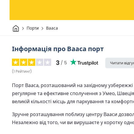
Дім
Порти
Вааса
Інформація про Вааса порт
3
/ 5
Читати відгу
(
1
Рейтинг
)
Порт Вааса, розташований на західному узбережжі
регулярне та ефективне сполучення з Умео, Швеція
великій кількості місць для паркування та комфорт
Зручне розташування поблизу центру Вааси дозволя
Незалежно від того, чи ви вирушаєте у коротку одн