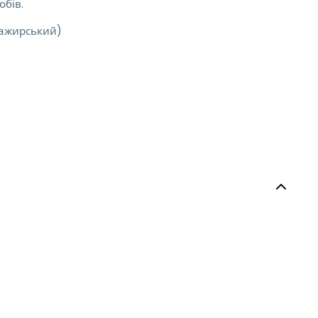
обів.
сажирський)