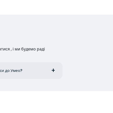
ися , і ми будемо раді
аси до Умео?