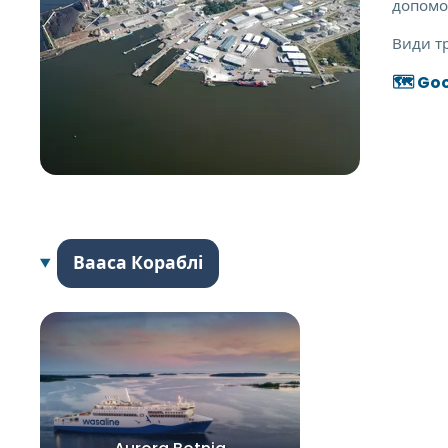
допомо
Види т
🗺️ Go
Вааса Кораблі