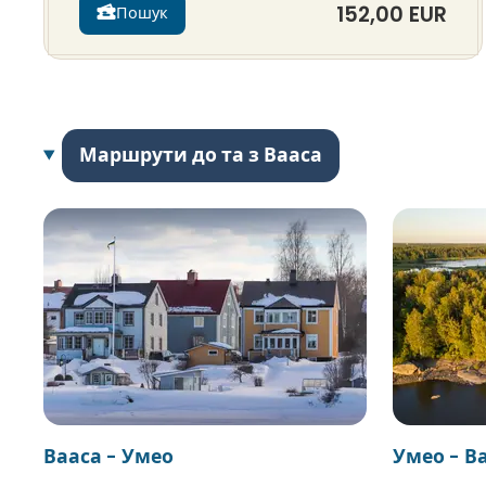
152,00 EUR
Пошук
Маршрути до та з Вааса
Вааса - Умео
Умео - В