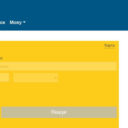
нок
Мову
Карта
я
Пошук