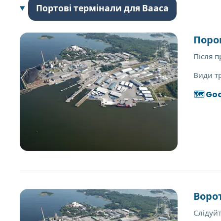
Портові термінали для Вааса
Поро
Після п
Види т
🗺️ Go
Ворот
Слідуйт