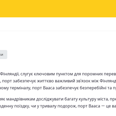
ки
 Фінляндії, слугує ключовим пунктом для поромних пере
, порт забезпечує життєво важливий зв'язок між Фінлян
ному терміналу, порт Вааса забезпечує безперебійні та п
є мандрівникам досліджувати багату культуру міста, пр
оденну поїздку, чи у тривалу подорож, порт Вааса — це в