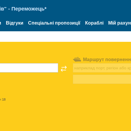
ів" - Переможець*
и
Відгуки
Спеціальні пропозиції
Кораблі
Мій раху
Маршрут поверненн
< 18