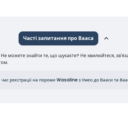
Часті запитання про Вааса
е можете знайти те, що шукаєте? Не хвилюйтеся, зв'язат
том.
 час реєстрації на пороми Wasaline з Умео до Вааси та Ва