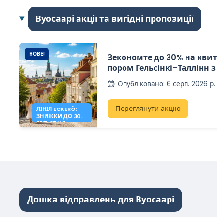
Вуосаарі акції та вигідні пропозиції
НОВЕ!
Зекономте до 30% на квит
пором Гельсінкі–Таллінн з 
Опубліковано
:
6 серп. 2026 р.
Переглянути акцію
ЛІНІЯ ECKERÖ:
ЗНИЖКИ ДО 30%
ГЕЛЬСІНКІ –
ТАЛЛІНН
Дошка відправлень для Вуосаарі