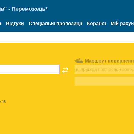
ів" - Переможець*
и
Відгуки
Спеціальні пропозиції
Кораблі
Мій раху
Маршрут поверненн
< 18