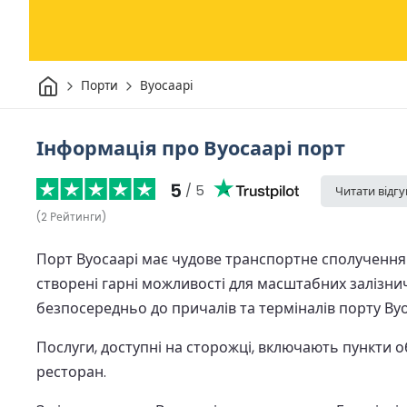
Дім
Порти
Вуосаарі
Інформація про Вуосаарі порт
5
/ 5
Читати відгу
(
2
Рейтинги
)
Порт Вуосаарі має чудове транспортне сполучення я
створені гарні можливості для масштабних залізнич
безпосередньо до причалів та терміналів порту Вуо
Послуги, доступні на сторожці, включають пункти об
ресторан.