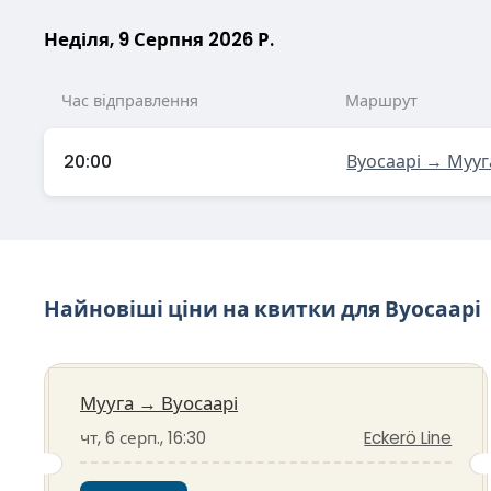
Неділя, 9 Серпня 2026 Р.
Час відправлення
Маршрут
20:00
Вуосаарі → Мууг
Найновіші ціни на квитки для Вуосаарі
Мууга
→
Вуосаарі
чт, 6 серп., 16:30
Eckerö Line