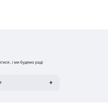
ися , і ми будемо раді
?