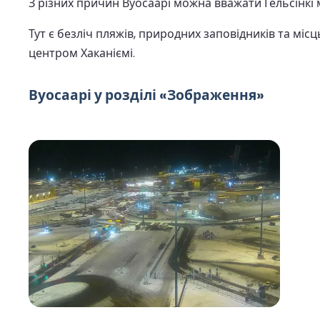
З різних причин Вуосаарі можна вважати Гельсінкі 
Тут є безліч пляжів, природних заповідників та місц
центром Хаканіємі.
Вуосаарі у розділі «Зображення»