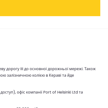
у дорогу III до основної дорожньої мережі. Також
ою залізничною колією в Кераві та йде
туп), офіс компанії Port of Helsinki Ltd та