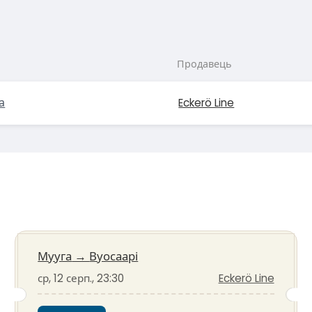
Продавець
а
Eckerö Line
Мууга
→
Вуосаарі
ср, 12 серп., 23:30
Eckerö Line