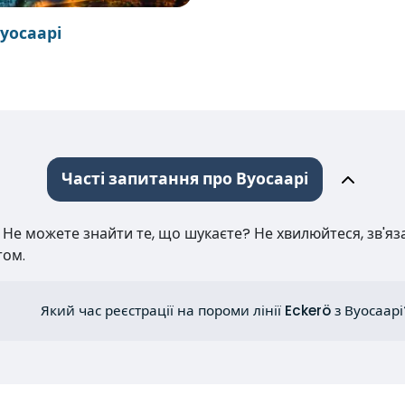
Вуосаарі
Часті запитання про Вуосаарі
е можете знайти те, що шукаєте? Не хвилюйтеся, зв'язат
том.
Який час реєстрації на пороми лінії Eckerö з Вуосаарі