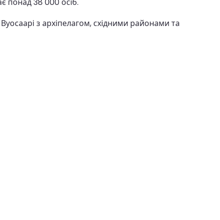
є понад 38 000 осіб.
є Вуосаарі з архіпелагом, східними районами та