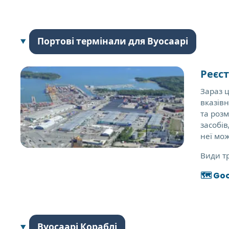
Портові термінали для Вуосаарі
Реєс
Зараз ц
вказівн
та роз
засобів
неї мож
Види т
🗺️ Go
Вуосаарі Кораблі