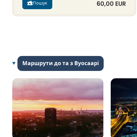
60,00 EUR
Пошук
Маршрути до та з Вуосаарі