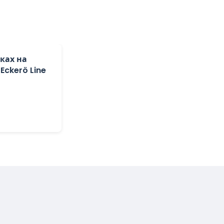
ках на
Eckerö Line