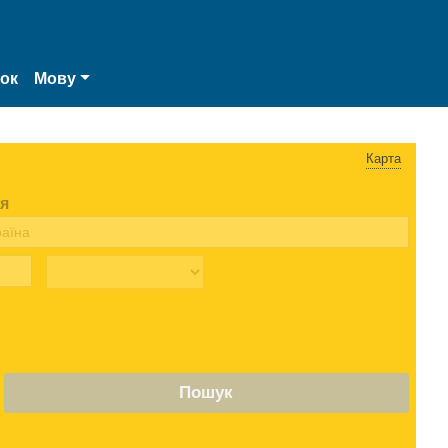
нок
Мову
Карта
я
Пошук