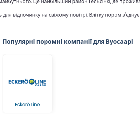
майбутнього. Це найбільший район Гельсінкі, де прожива
ь для відпочинку на свіжому повітрі. Влітку пором з'єдну
Популярні поромні компанії для Вуосаарі
Eckerö Line