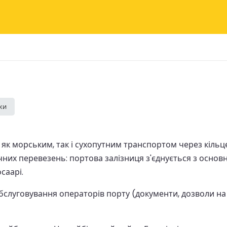
ки
к морським, так і сухопутним транспортом через кільцев
них перевезень: портова залізниця з'єднується з основн
саарі.
слуговування операторів порту (документи, дозволи на дос