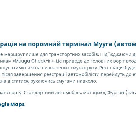
трація на поромний термінал Мууга (автом
е маршрут лише для транспортних засобів. Під’їжджаючи до 
икам «Muuga Check-in». Це приведе до головних воріт вход
міщуватимуться на визначених смугах руху. Реєстрація буд
, після завершення реєстрації автомобілісти перейдуть до 
на дістатися, рухаючись смугами навколо.
ранспорту:
Стандартний автомобіль, мотоцикл, Фургон (па
ogle Maps