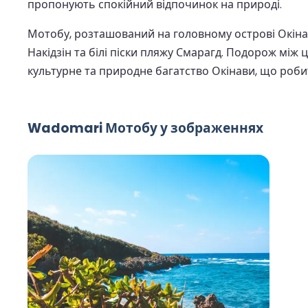
пропонують спокійний відпочинок на природі.
Мотобу, розташований на головному острові Окінав
Накідзін та білі піски пляжу Смарагд. Подорож між
культурне та природне багатство Окінави, що робит
Wadomari Мотобу у зображеннях