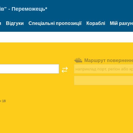
ів" - Переможець*
и
Відгуки
Спеціальні пропозиції
Кораблі
Мій раху
Маршрут поверненн
< 18