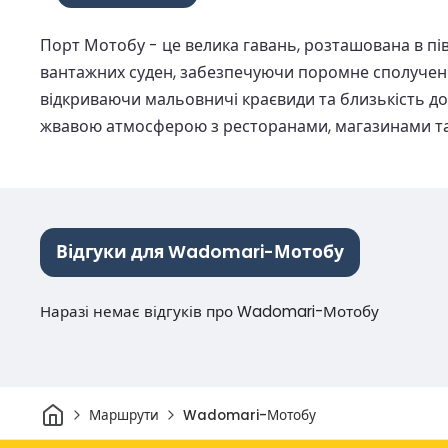
Порт Мотобу - це велика гавань, розташована в пів
вантажних суден, забезпечуючи поромне сполучення
відкриваючи мальовничі краєвиди та близькість до
жвавою атмосферою з ресторанами, магазинами т
Відгуки для Wadomari-Мотобу
Наразі немає відгуків про Wadomari-Мотобу
Дім
Маршрути
Wadomari-Мотобу