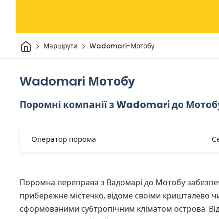
Дім
Маршрути
Wadomari-Мотобу
Wadomari Мотобу
Поромні компанії з Wadomari до Мотоб
Оператор порома
С
Поромна переправа з Вадомарі до Мотобу забезпеч
прибережне містечко, відоме своїми кришталево
сформованими субтропічним кліматом острова. Відв