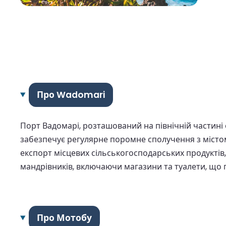
Про Wadomari
Порт Вадомарі, розташований на північній частині
забезпечує регулярне поромне сполучення з містом
експорт місцевих сільськогосподарських продуктів, 
мандрівників, включаючи магазини та туалети, що пі
Про Мотобу