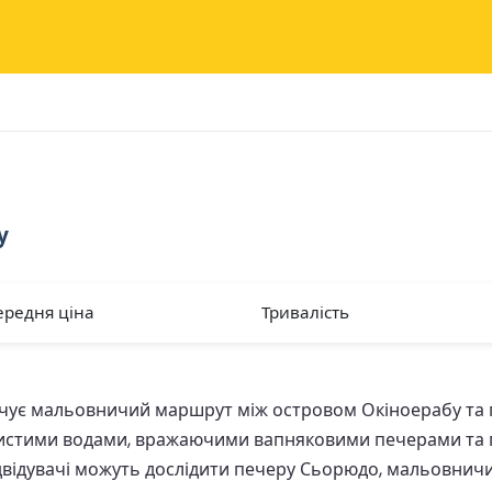
у
ередня ціна
Тривалість
ує мальовничий маршрут між островом Окіноерабу та п
 чистими водами, вражаючими вапняковими печерами та
ідувачі можуть дослідити печеру Сьорюдо, мальовничий 