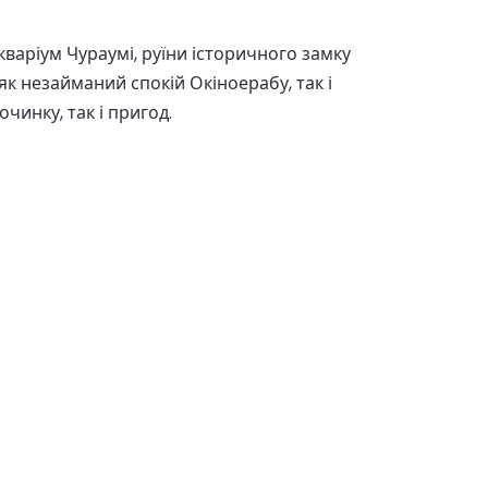
варіум Чураумі, руїни історичного замку
к незайманий спокій Окіноерабу, так і
чинку, так і пригод.