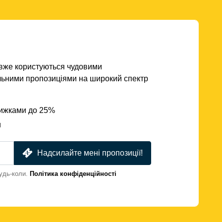
кі вже користуються чудовими
льними пропозиціями на широкий спектр
нижками до 25%
и
Надсилайте мені пропозиції!
удь-коли.
Політика конфіденційності