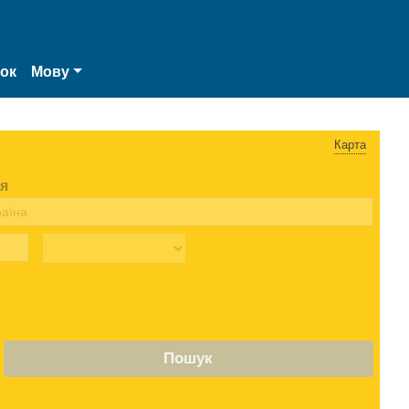
нок
Мову
Карта
я
Пошук