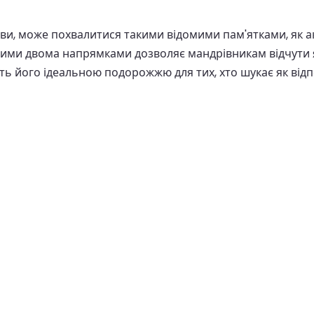
и, може похвалитися такими відомими пам'ятками, як ак
 цими двома напрямками дозволяє мандрівникам відчути я
ь його ідеальною подорожжю для тих, хто шукає як відпо