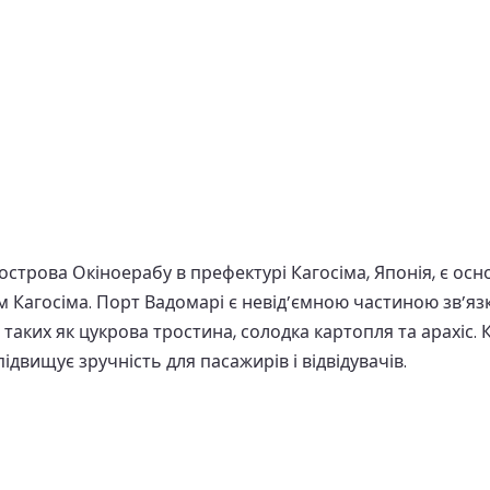
 острова Окіноерабу в префектурі Кагосіма, Японія, є 
 Кагосіма. Порт Вадомарі є невід’ємною частиною зв’язк
таких як цукрова тростина, солодка картопля та арахіс. 
двищує зручність для пасажирів і відвідувачів.