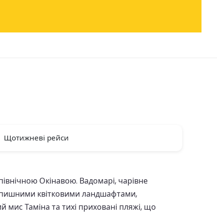
Щотижневі рейси
івнічною Окінавою. Вадомарі, чарівне
 пишними квітковими ландшафтами,
мис Таміна та тихі приховані пляжі, що