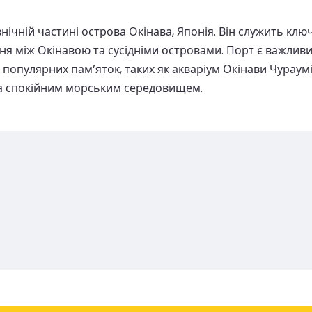
нічній частині острова Окінава, Японія. Він служить клю
 між Окінавою та сусідніми островами. Порт є важливим
 популярних пам’яток, таких як акваріум Окінави Чураум
а спокійним морським середовищем.