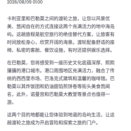
2026/08/09 01:00
卡利亚里和巴勒莫之间的渡轮之旅，让您以风景优
美、悠闲自在的方式连接这两个充满活力的地中海岛
屿。这趟旅程是航空旅行的绝佳替代方案，让旅客有
时间放松身心，欣赏开阔的海景。渡轮配备舒适的座
椅、私密的客舱、餐饮设施，有时还提供娱乐选择。
在巴勒莫，您将感受到一座历史文化底蕴深厚、熙熙
攘攘的港口城市。港口周围地区充满活力，融合了传
统的西西里市场、巴洛克式建筑和温馨的咖啡馆。巴
勒莫以其炸饭团和奶油甜馅煎饼卷等街头美食而闻
名，此外，诺曼宫和巴勒莫大教堂等景点也值得一
游。
这两个目的地都能让您体验到地道的岛屿生活，让这
趟渡轮之旅成为开启冒险和探索之旅的门户。