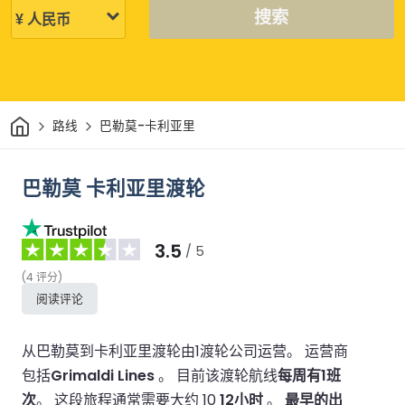
搜索
家
路线
巴勒莫-卡利亚里
巴勒莫 卡利亚里渡轮
3.5
/ 5
(
4
评分
)
阅读评论
从巴勒莫到卡利亚里渡轮由1渡轮公司运营。
运营商
包括
Grimaldi Lines
。
目前该渡轮航线
每周有1班
次
。
这段旅程通常需要大约 10
12小时
。
最早的出