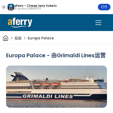
aFerry - Cheap ferry tickets
打开
在 aFerry 应用中打开
家
船舶
Europa Palace
Europa Palace - 由Grimaldi Lines运营