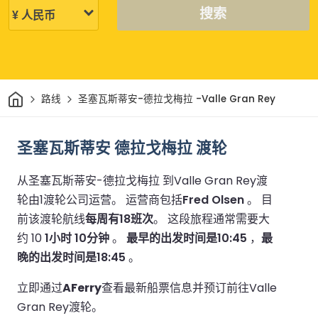
搜索
家
路线
圣塞瓦斯蒂安-德拉戈梅拉 -Valle Gran Rey
圣塞瓦斯蒂安 德拉戈梅拉 渡轮
从圣塞瓦斯蒂安-德拉戈梅拉 到Valle Gran Rey渡
轮由1渡轮公司运营。
运营商包括
Fred Olsen
。
目
前该渡轮航线
每周有18班次
。
这段旅程通常需要大
约 10
1小时 10分钟
。
最早的出发时间是10:45
，
最
晚的出发时间是18:45
。
立即通过
AFerry
查看最新船票信息并预订前往Valle
Gran Rey渡轮。