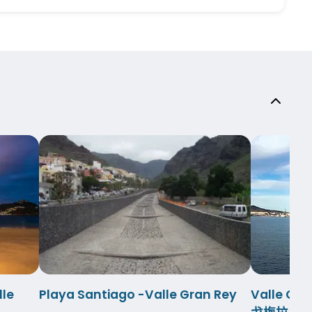
le
Playa Santiago -Valle Gran Rey
Valle G