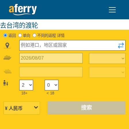
去台湾的渡轮
返回
单向
不同的返程 详情
18+
< 18
搜索