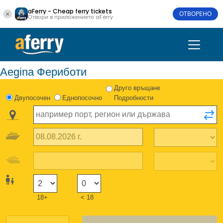
aFerry - Cheap ferry tickets
ОТВОРЕНО
Отвори в приложението aFerry
Aegina Фериботи
Друго връщане
Двупосочен
Еднопосочно
Подробности
18+
< 18