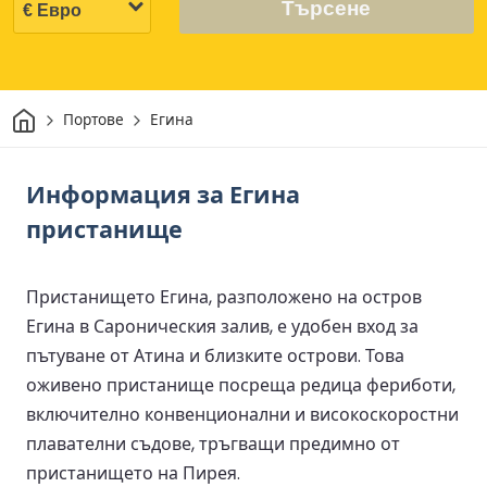
Търсене
Начало
Портове
Егина
Информация за Егина
пристанище
Пристанището Егина, разположено на остров
Егина в Сароническия залив, е удобен вход за
пътуване от Атина и близките острови. Това
оживено пристанище посреща редица фериботи,
включително конвенционални и високоскоростни
плавателни съдове, тръгващи предимно от
пристанището на Пирея.