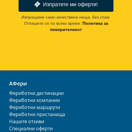
Изпратете ми оферти!
Изпращаме само качествени неща, без спам.
Отпишете се по всяко време.
Политика за
поверителност
АФери
Фериботни дестинации
Фериботни компании
Фериботни маршрути
Фериботни пристанища
Нашите отзиви
Специални оферти