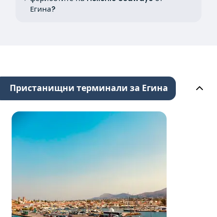
Егина?
Пристанищни терминали за Егина