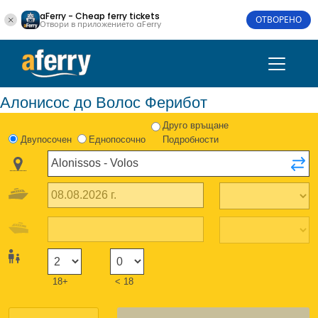
aFerry - Cheap ferry tickets
ОТВОРЕНО
Отвори в приложението aFerry
Алонисос до Волос Ферибот
Друго връщане
Двупосочен
Еднопосочно
Подробности
18+
< 18