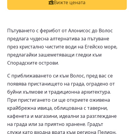
Вижте цената
Пътуването с ферибот от Алонисос до Волос
предлага чудесна алтернатива за пътуване
през кристално чистите води на Егейско море,
предлагайки зашеметяващи гледки към
Спорадските острови.
С приближаването си към Волос, пред вас се
появява пристанището на града, оградено от
буйни хълмове и традиционна архитектура.
При пристигането си ще откриете оживена
крайбрежна ивица, облицована с таверни,
кафенета и магазини, идеални за разглеждане
на града или за приятно хранене. Градът
служи като входна врата към региона Пелион,