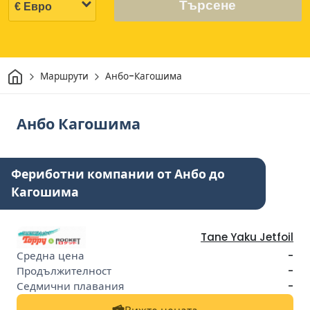
Търсене
Начало
Маршрути
Анбо-Кагошима
Анбо Кагошима
Фериботни компании от Анбо до
Кагошима
Tane Yaku Jetfoil
-
-
-