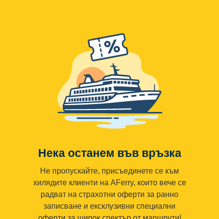
Нека останем във връзка
Не пропускайте, присъединете се към
хилядите клиенти на AFerry, които вече се
радват на страхотни оферти за ранно
записване и ексклузивни специални
оферти за широк спектър от маршрути!