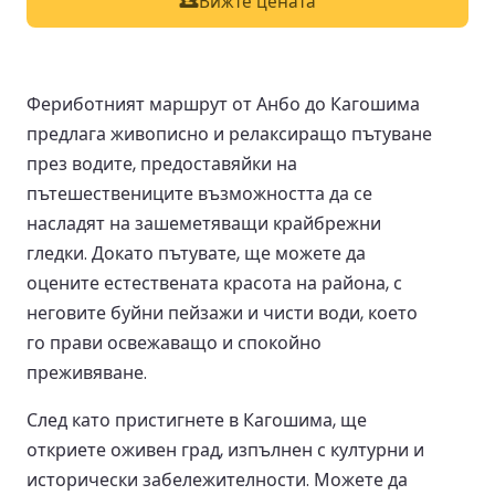
Вижте цената
Фериботният маршрут от Анбо до Кагошима
предлага живописно и релаксиращо пътуване
през водите, предоставяйки на
пътешествениците възможността да се
насладят на зашеметяващи крайбрежни
гледки. Докато пътувате, ще можете да
оцените естествената красота на района, с
неговите буйни пейзажи и чисти води, което
го прави освежаващо и спокойно
преживяване.
След като пристигнете в Кагошима, ще
откриете оживен град, изпълнен с културни и
исторически забележителности. Можете да