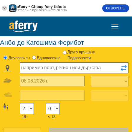
aFerry - Cheap ferry tickets
ОТВОРЕНО
Отвори в приложението aFerry
Анбо до Кагошима Ферибот
Друго връщане
Двупосочен
Еднопосочно
Подробности
18+
< 18