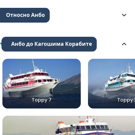
Относно Анбо
Анбо до Кагошима Корабите
Toppy 7
Toppy 