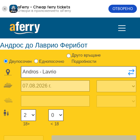
aFerry - Cheap ferry tickets
ОТВОРЕНО
Отвори в приложението aFerry
Андрос до Лаврио Ферибот
Друго връщане
Двупосочен
Еднопосочно
Подробности
18+
< 18