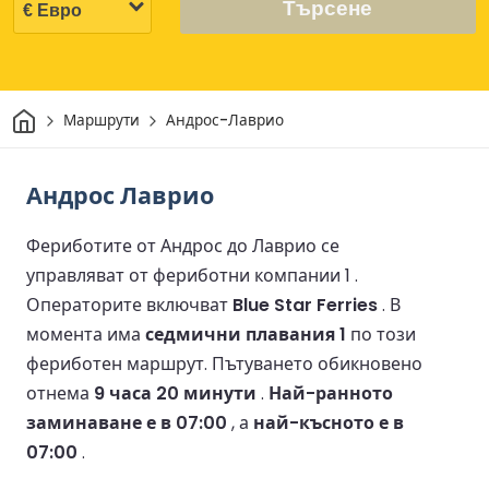
Търсене
Начало
Маршрути
Андрос-Лаврио
Андрос Лаврио
Фериботите от Андрос до Лаврио се
управляват от фериботни компании 1 .
Операторите включват
Blue Star Ferries
.
В
момента има
седмични плавания 1
по този
фериботен маршрут.
Пътуването обикновено
отнема
9 часа 20 минути
.
Най-ранното
заминаване е в 07:00
, а
най-късното е в
07:00
.