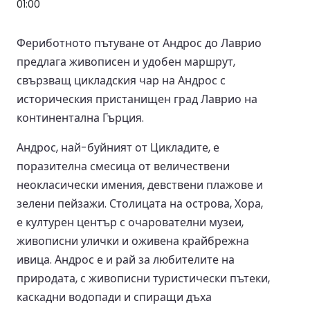
01:00
Фериботното пътуване от Андрос до Лаврио
предлага живописен и удобен маршрут,
свързващ цикладския чар на Андрос с
историческия пристанищен град Лаврио на
континентална Гърция.
Андрос, най-буйният от Цикладите, е
поразителна смесица от величествени
неокласически имения, девствени плажове и
зелени пейзажи. Столицата на острова, Хора,
е културен център с очарователни музеи,
живописни улички и оживена крайбрежна
ивица. Андрос е и рай за любителите на
природата, с живописни туристически пътеки,
каскадни водопади и спиращи дъха