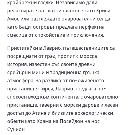
крайбрежни гледки. Независимо дали
релаксирате на златни плажове като Хриси
Амос или разглеждате очарователни селца
като Баци, островът предлага перфектна
смесица от спокойствие и приключения.
Пристигайки в Лаврио, пътешествениците са
посрещнати от град, пропит с морска
история, известен със своите древни
сребърни мини и традиционна гръцка
атмосфера. За разлика от по-оживеното
пристанище Пирея, Лаврио предлага по-
спокоен вход към континента, с очарователно
пристанище, таверни с морски дарове и лесен
достъп до Атина и близките археологически
обекти като Храма на Посейдон на нос
Сунион.