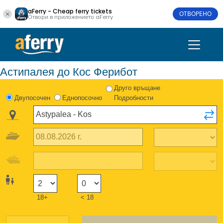
aFerry - Cheap ferry tickets
ОТВОРЕНО
Отвори в приложението aFerry
Астипалея до Кос Ферибот
Друго връщане
Двупосочен
Еднопосочно
Подробности
18+
< 18