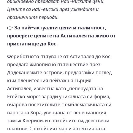
обикновено предлагат най-ниските цени.
Цените са най-високи през уикендите и
празничните периоди.
👉
За най-актуални цени и наличност,
проверете цените на Астипалея на живо от
пристанище до Кос .
Фериботното пътуване от Астипалея до Кос
предлага живописно пътешествие през
Додеканезките острови, предлагайки поглед
към пленителния пейзаж на Гърция.
Астипалея, известна като „пеперудата на
Егейско море“ заради уникалната си форма,
очарова посетителите с емблематичната си
варосана Хора, увенчана от венецианския
замък Кверини, и спокойните си, девствени
плажове. Спокойният чар и автентичната