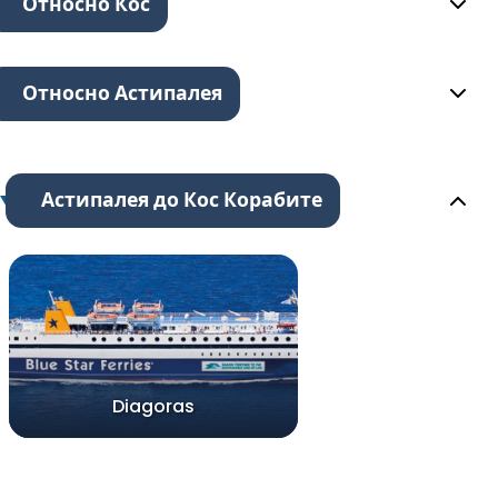
Относно Кос
Относно Астипалея
Астипалея до Кос Корабите
Diagoras