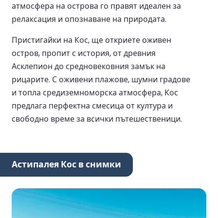
атмосфера на острова го правят идеален за
релаксация и опознаване на природата.
Пристигайки на Кос, ще откриете оживен
остров, пропит с история, от древния
Асклепион до средновековния замък на
рицарите. С оживени плажове, шумни градове
и топла средиземноморска атмосфера, Кос
предлага перфектна смесица от култура и
свободно време за всички пътешественици.
Астипалея Кос в снимки