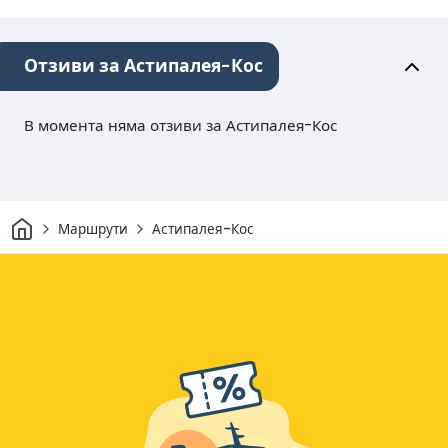
Отзиви за Астипалея-Кос
В момента няма отзиви за Астипалея-Кос
Начало
Маршрути
Астипалея-Кос