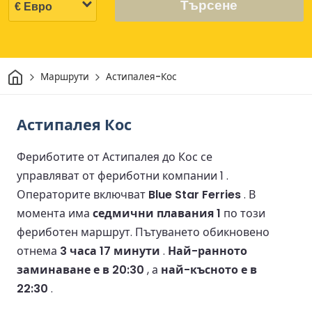
Търсене
Начало
Маршрути
Астипалея-Кос
Астипалея Кос
Фериботите от Астипалея до Кос се
управляват от фериботни компании 1 .
Операторите включват
Blue Star Ferries
.
В
момента има
седмични плавания 1
по този
фериботен маршрут.
Пътуването обикновено
отнема
3 часа 17 минути
.
Най-ранното
заминаване е в 20:30
, а
най-късното е в
22:30
.