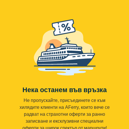
Нека останем във връзка
Не пропускайте, присъединете се към
хилядите клиенти на AFerry, които вече се
радват на страхотни оферти за ранно
записване и ексклузивни специални
оферти за широк спектър от маршрути!