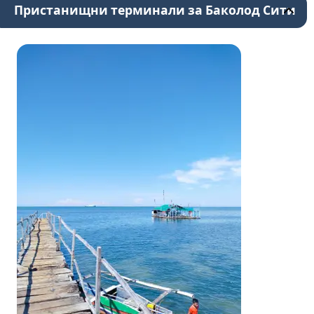
Пристанищни терминали за Баколод Сити