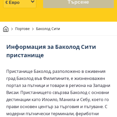
Търсене
Начало
Портове
Баколод Сити
Информация за Баколод Сити
пристанище
Пристанище Баколод, разположено в оживения
град Баколод във Филипините, е жизненоважен
портал за пътници и товари в региона на Западни
Висаи. Пристанището свързва Баколод с основни
дестинации като Илоило, Манила и Себу, което го
прави основен център за търговия и пътуване. С
модерни пътнически терминали, фериботни