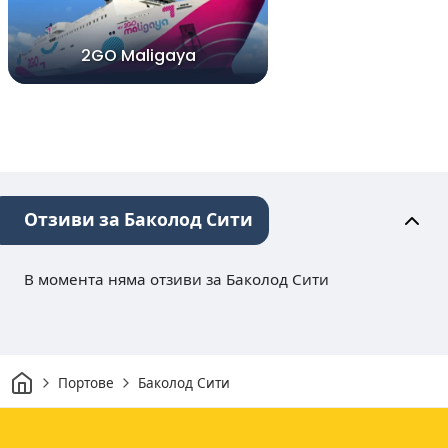
2GO Maligaya
Отзиви за Баколод Сити
В момента няма отзиви за Баколод Сити
Начало
Портове
Баколод Сити