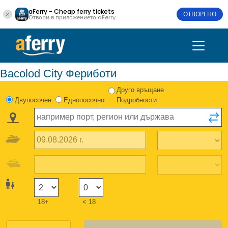
aFerry - Cheap ferry tickets
ОТВОРЕНО
Отвори в приложението aFerry
Bacolod City Фериботи
Друго връщане
Двупосочен
Еднопосочно
Подробности
18+
< 18