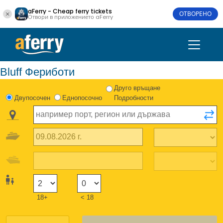
aFerry - Cheap ferry tickets
ОТВОРЕНО
Отвори в приложението aFerry
Bluff Фериботи
Друго връщане
Двупосочен
Еднопосочно
Подробности
18+
< 18