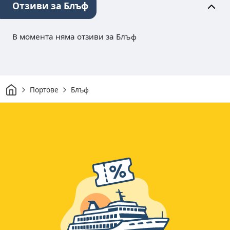
Отзиви за Блъф
В момента няма отзиви за Блъф
Начало
Портове
Блъф