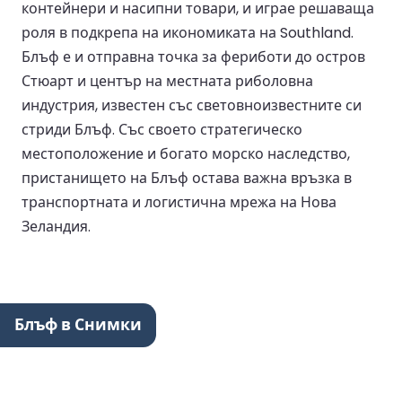
контейнери и насипни товари, и играе решаваща
роля в подкрепа на икономиката на Southland.
Блъф е и отправна точка за фериботи до остров
Стюарт и център на местната риболовна
индустрия, известен със световноизвестните си
стриди Блъф. Със своето стратегическо
местоположение и богато морско наследство,
пристанището на Блъф остава важна връзка в
транспортната и логистична мрежа на Нова
Зеландия.
Блъф в Снимки