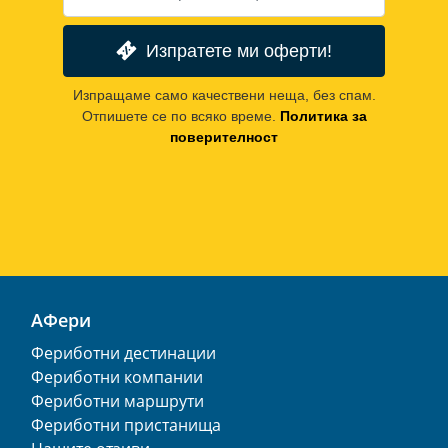
Изпратете ми оферти!
Изпращаме само качествени неща, без спам.
Отпишете се по всяко време.
Политика за
поверителност
АФери
Фериботни дестинации
Фериботни компании
Фериботни маршрути
Фериботни пристанища