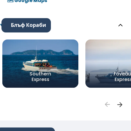
🗺️ Google Maps
Блъф Кораби
Southern
Foveau
Express
Expres