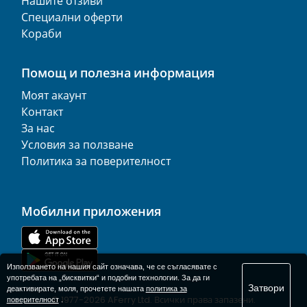
Нашите отзиви
Специални оферти
Кораби
Помощ и полезна информация
Моят акаунт
Контакт
За нас
Условия за ползване
Политика за поверителност
Мобилни приложения
Използването на нашия сайт означава, че се съгласявате с
употребата на „бисквитки“ и подобни технологии. За да ги
Затвори
деактивирате, моля, прочетете нашата
политика за
© 1977-
2026
AFerry Ltd. Всички права запазени.
поверителност
.