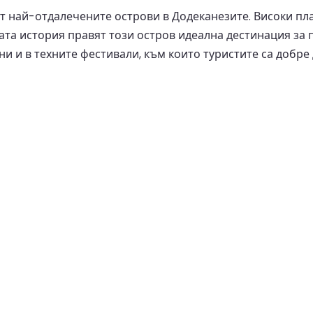
от най-отдалечените острови в Додеканезите. Високи п
гата история правят този остров идеална дестинация за
и и в техните фестивали, към които туристите са добре