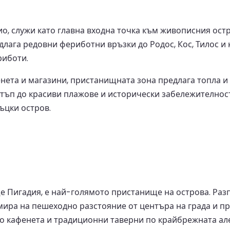
, служи като главна входна точка към живописния остро
лага редовни фериботни връзки до Родос, Кос, Тилос 
риботи.
енета и магазини, пристанищната зона предлага топла и
остъп до красиви плажове и исторически забележителнос
ъцки остров.
 Пигадия, е най-голямото пристанище на острова. Раз
амира на пешеходно разстояние от центъра на града и 
ко кафенета и традиционни таверни по крайбрежната ал