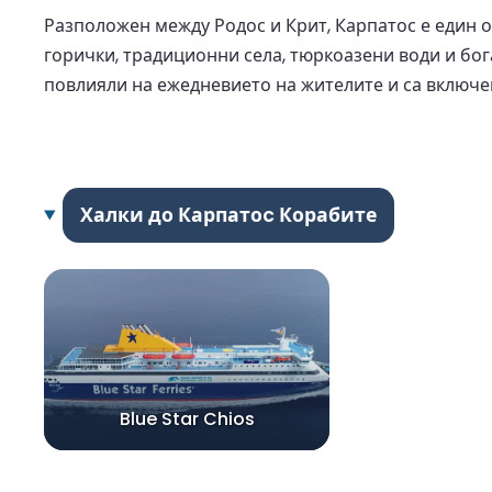
Разположен между Родос и Крит, Карпатос е един 
горички, традиционни села, тюркоазени води и бо
повлияли на ежедневието на жителите и са включен
Халки до Карпатоc Корабите
Blue Star Chios