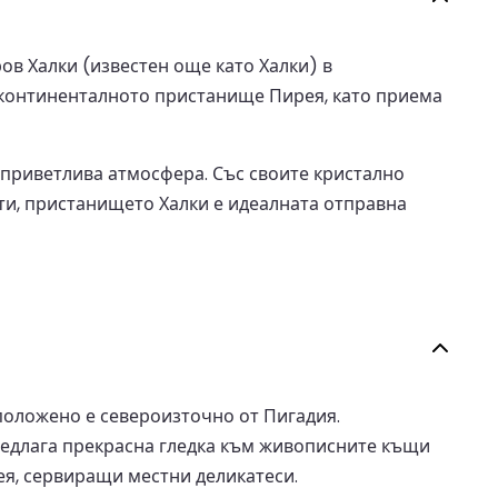
в Халки (известен още като Халки) в
и континенталното пристанище Пирея, като приема
 приветлива атмосфера. Със своите кристално
ти, пристанището Халки е идеалната отправна
положено е североизточно от Пигадия.
предлага прекрасна гледка към живописните къщи
ея, сервиращи местни деликатеси.