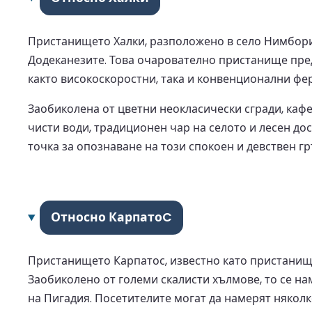
Пристанището Халки, разположено в село Нимборио
Додеканезите. Това очарователно пристанище пред
както високоскоростни, така и конвенционални фе
Заобиколена от цветни неокласически сгради, каф
чисти води, традиционен чар на селото и лесен д
точка за опознаване на този спокоен и девствен гр
Относно КарпатоC
Пристанището Карпатос, известно като пристанище
Заобиколено от големи скалисти хълмове, то се н
на Пигадия. Посетителите могат да намерят някол