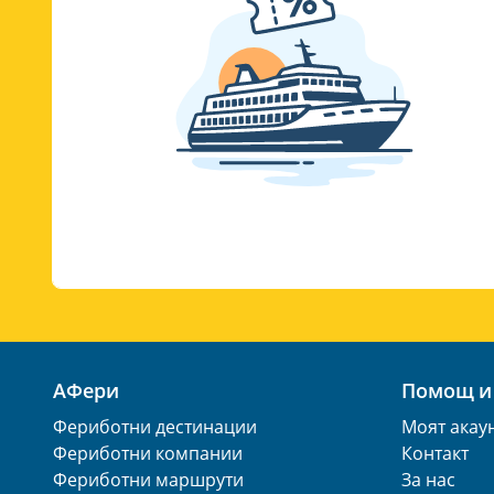
АФери
Помощ и
Фериботни дестинации
Моят акау
Фериботни компании
Контакт
Фериботни маршрути
За нас