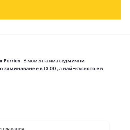
r Ferries
.
В момента има
седмични
 заминаване е в 13:00
, а
най-късното е в
и плавания