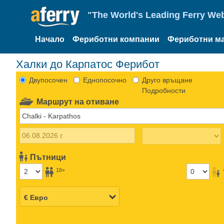
"The World's Leading Ferry Web
Начало
Фериботни компании
Фериботни м
Халки до Карпатоc Ферибот
Двупосочен
Еднопосочно
Друго връщане
Подробности
Маршрут на отиване
Пътници
18+