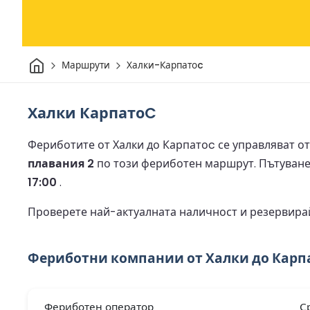
Начало
Маршрути
Халки-Карпатоc
Халки КарпатоC
Фериботите от Халки до Карпатоc се управляват о
плавания 2
по този фериботен маршрут.
Пътуване
17:00
.
Проверете най-актуалната наличност и резервира
Фериботни компании от Халки до Карп
Фериботен оператор
С