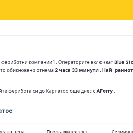
т фериботни компании 1 .
Операторите включват
Blue Sta
то обикновено отнема
2 часа 33 минути
.
Най-ранното
йте ферибота си до Карпатоc още днес с
AFerry
.
атоc
редна цена
Продължителност
Седмичн