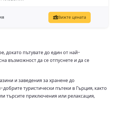
ия
Вижте цената
е, докато пътувате до един от най-
на възможност да се отпуснете и да се
азини и заведения за хранене до
й-добрите туристически пътеки в Гърция, както
дали търсите приключения или релаксация,