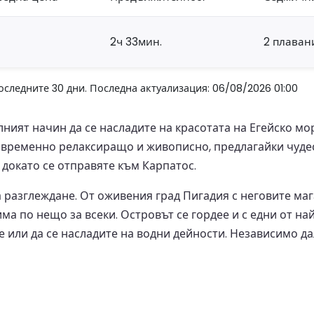
2ч 33мин.
2 плаван
оследните 30 дни. Последна актуализация: 06/08/2026 01:00
ният начин да се насладите на красотата на Егейско мор
овременно релаксиращо и живописно, предлагайки чудес
докато се отправяте към Карпатос.
а разглеждане. От оживения град Пигадия с неговите маг
а по нещо за всеки. Островът се гордее и с едни от на
те или да се насладите на водни дейности. Независимо 