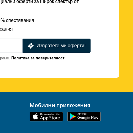
циални оферти за широк спектър от
25% спестявания
исания
Изпратете ми оферти!
време.
Политика за поверителност
Мобилни приложения