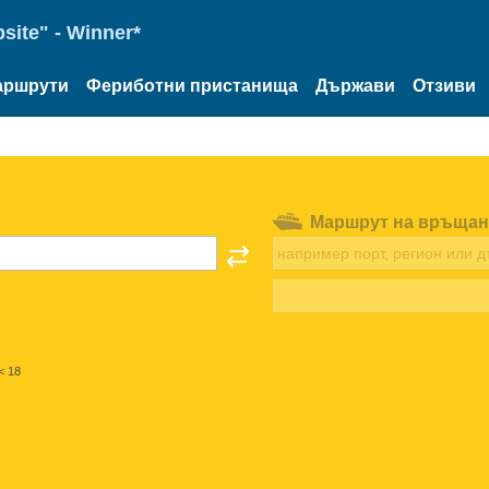
site" - Winner*
аршрути
Фериботни пристанища
Държави
Отзиви
Маршрут на връщан
< 18