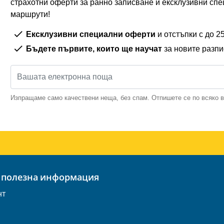
страхотни оферти за ранно записване и ексклузивни спе
маршрути!
Ексклузивни специални оферти
и отстъпки с до 
Бъдете първите, които ще научат
за новите разп
Изпращаме само качествени неща, без спам. Отпишете се по всяко 
 полезна информация
нт