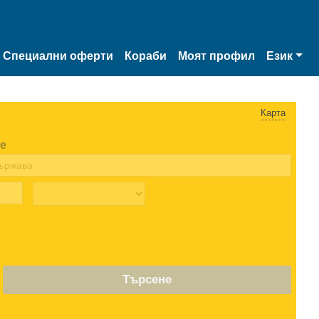
Специални оферти
Кораби
Моят профил
Език
Карта
е
Търсене