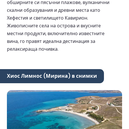
обширните си пясъчни плажове, вулканични
скални образувания и древни места като
Хефестия и светилището Кавирион.
Живописните села на острова и вкусните
местни продукти, включително известните
вина, го правят идеална дестинация за
релаксираща почивка.
Хиос Лимнос (Мирина) в снимки