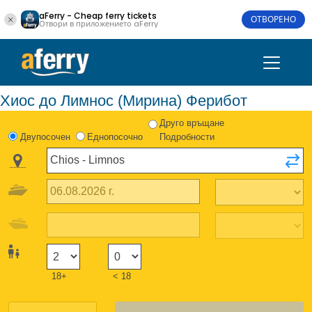
aFerry - Cheap ferry tickets
ОТВОРЕНО
Отвори в приложението aFerry
Хиос до Лимнос (Мирина) Ферибот
Друго връщане
Двупосочен
Еднопосочно
Подробности
18+
< 18