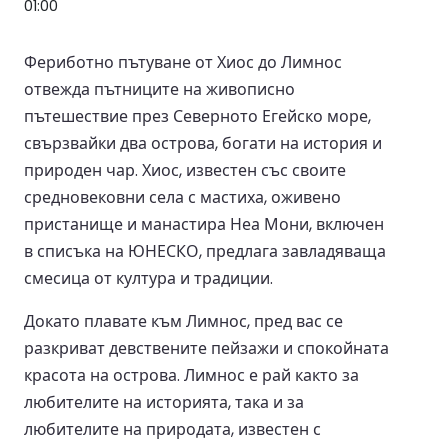
01:00
Фериботно пътуване от Хиос до Лимнос
отвежда пътниците на живописно
пътешествие през Северното Егейско море,
свързвайки два острова, богати на история и
природен чар. Хиос, известен със своите
средновековни села с мастиха, оживено
пристанище и манастира Неа Мони, включен
в списъка на ЮНЕСКО, предлага завладяваща
смесица от култура и традиции.
Докато плавате към Лимнос, пред вас се
разкриват девствените пейзажи и спокойната
красота на острова. Лимнос е рай както за
любителите на историята, така и за
любителите на природата, известен с