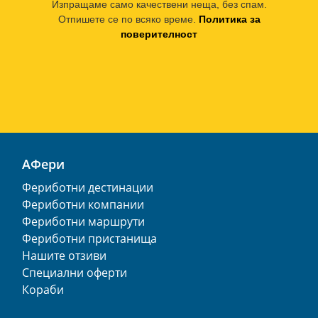
Изпращаме само качествени неща, без спам.
Отпишете се по всяко време.
Политика за
поверителност
АФери
Фериботни дестинации
Фериботни компании
Фериботни маршрути
Фериботни пристанища
Нашите отзиви
Специални оферти
Кораби