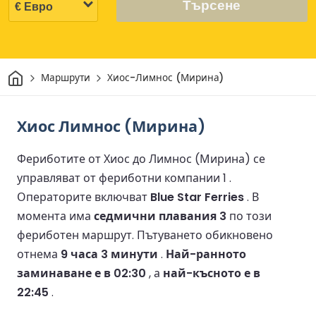
Търсене
Начало
Маршрути
Хиос-Лимнос (Мирина)
Хиос Лимнос (Мирина)
Фериботите от Хиос до Лимнос (Мирина) се
управляват от фериботни компании 1 .
Операторите включват
Blue Star Ferries
.
В
момента има
седмични плавания 3
по този
фериботен маршрут.
Пътуването обикновено
отнема
9 часа 3 минути
.
Най-ранното
заминаване е в 02:30
, а
най-късното е в
22:45
.