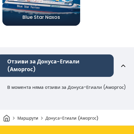
Blue Star Naxos
Отзиви за Донуса-Егиали
(Аморгос)
В момента няма отзиви за Донуса-Егиали (Аморгос)
Начало
Маршрути
Донуса-Егиали (Аморгос)