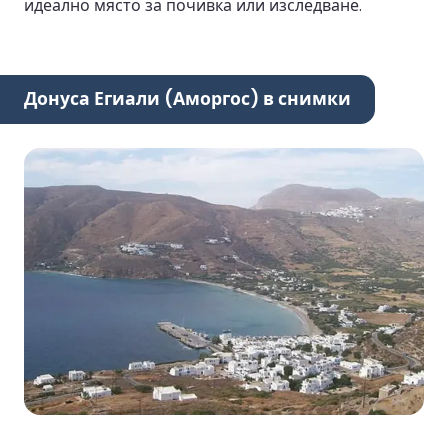
идеално място за почивка или изследване.
Донуса Егиали (Аморгос) в снимки