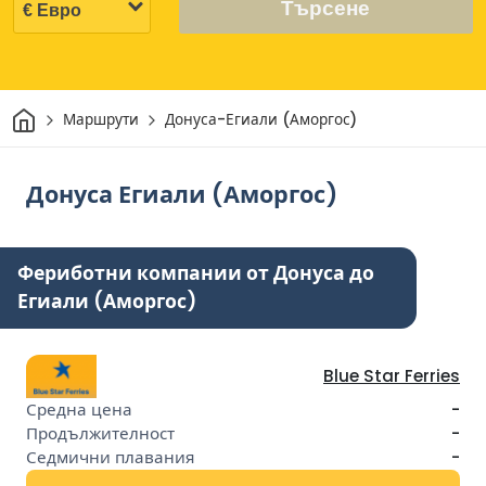
Търсене
Начало
Маршрути
Донуса-Егиали (Аморгос)
Донуса Егиали (Аморгос)
Фериботни компании от Донуса до
Егиали (Аморгос)
Blue Star Ferries
-
-
-