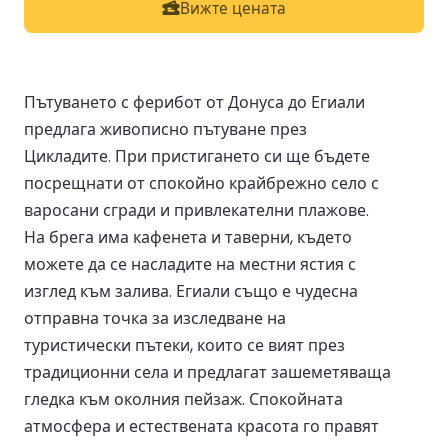
Вижте цената
Пътуването с ферибот от Донуса до Егиали
предлага живописно пътуване през
Цикладите. При пристигането си ще бъдете
посрещнати от спокойно крайбрежно село с
варосани сгради и привлекателни плажове.
На брега има кафенета и таверни, където
можете да се насладите на местни ястия с
изглед към залива. Егиали също е чудесна
отправна точка за изследване на
туристически пътеки, които се вият през
традиционни села и предлагат зашеметяваща
гледка към околния пейзаж. Спокойната
атмосфера и естествената красота го правят