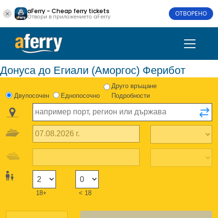
aFerry - Cheap ferry tickets
ОТВОРЕНО
Отвори в приложението aFerry
Донуса до Егиали (Аморгос) Ферибот
Друго връщане
Двупосочен
Еднопосочно
Подробности
18+
< 18