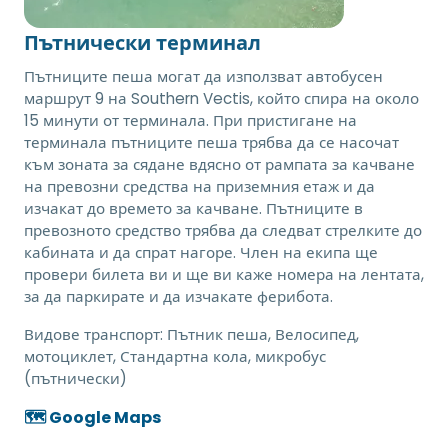
Пътнически терминал
Пътниците пеша могат да използват автобусен
маршрут 9 на Southern Vectis, който спира на около
15 минути от терминала. При пристигане на
терминала пътниците пеша трябва да се насочат
към зоната за сядане вдясно от рампата за качване
на превозни средства на приземния етаж и да
изчакат до времето за качване. Пътниците в
превозното средство трябва да следват стрелките до
кабината и да спрат нагоре. Член на екипа ще
провери билета ви и ще ви каже номера на лентата,
за да паркирате и да изчакате ферибота.
Видове транспорт:
Пътник пеша, Велосипед,
мотоциклет, Стандартна кола, микробус
(пътнически)
🗺️ Google Maps