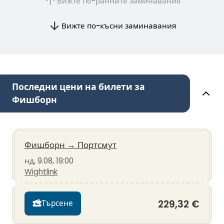
Вижте по-ранните заминавания
Вижте по-късни заминавания
Последни цени на билети за
Фишборн
Фишборн
→
Портсмут
нд, 9.08, 19:00
Wightlink
229,32 €
Търсене