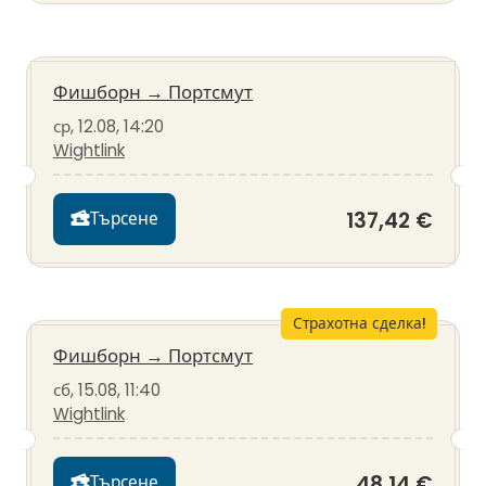
Фишборн
→
Портсмут
ср, 12.08, 14:20
Wightlink
137,42 €
Търсене
Страхотна сделка!
Фишборн
→
Портсмут
сб, 15.08, 11:40
Wightlink
48,14 €
Търсене