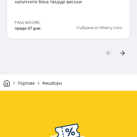
напитките бяха твърде високи
PAUL MOORE
,
Събрани от AFerry.com
преди 37 дни
Начало
Портове
Фишборн