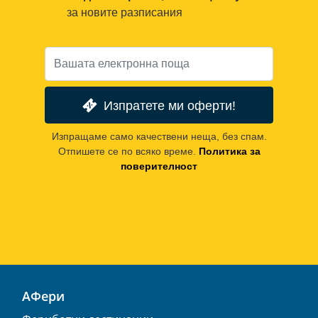
за новите разписания
Изпратете ми оферти!
Изпращаме само качествени неща, без спам.
Отпишете се по всяко време.
Политика за
поверителност
АФери