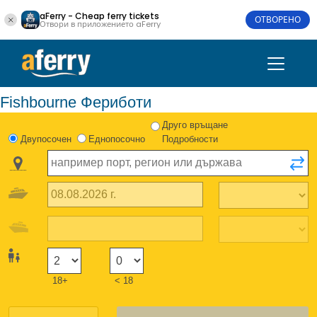
aFerry - Cheap ferry tickets
ОТВОРЕНО
Отвори в приложението aFerry
Fishbourne Фериботи
Друго връщане
Двупосочен
Еднопосочно
Подробности
18+
< 18