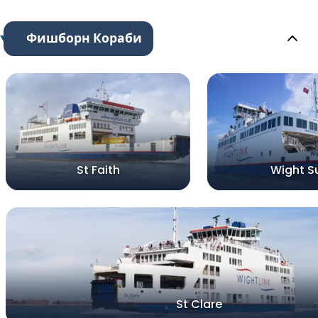
Фишборн Кораби
St Faith
Wight S
St Clare