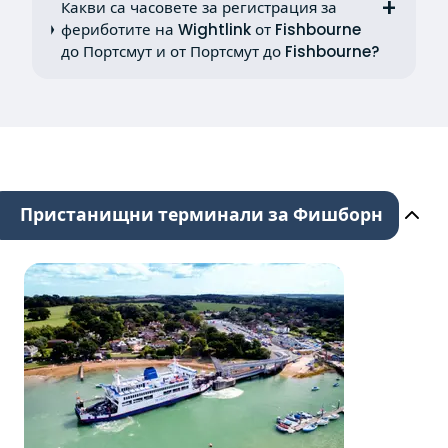
Какви са часовете за регистрация за
фериботите на Wightlink от Fishbourne
до Портсмут и от Портсмут до Fishbourne?
Пристанищни терминали за Фишборн