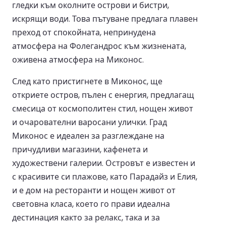
гледки към околните острови и бистри,
искрящи води. Това пътуване предлага плавен
преход от спокойната, непринудена
атмосфера на Фолегандрос към жизнената,
оживена атмосфера на Миконос.
След като пристигнете в Миконос, ще
откриете остров, пълен с енергия, предлагащ
смесица от космополитен стил, нощен живот
и очарователни варосани улички. Град
Миконос е идеален за разглеждане на
причудливи магазини, кафенета и
художествени галерии. Островът е известен и
с красивите си плажове, като Парадайз и Елия,
и е дом на ресторанти и нощен живот от
световна класа, което го прави идеална
дестинация както за релакс, така и за