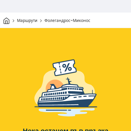
Начало
Маршрути
Фолегандрос-Миконос
Нека останем във връзка