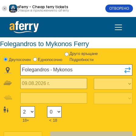
aFerry - Cheap ferry tickets
ОТВОРЕНО
Отвори в приложението aFerry
Folegandros to Mykonos Ferry
Друго връщане
Двупосочен
Еднопосочно
Подробности
18+
< 18