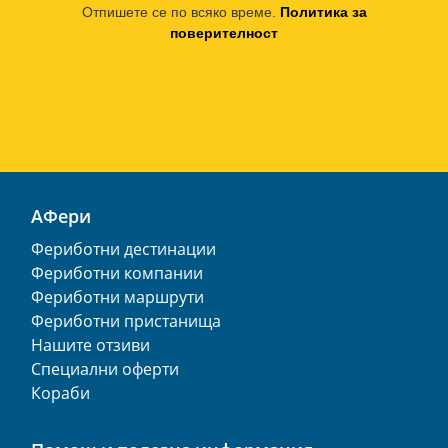
Отпишете се по всяко време.
Политика за
поверителност
АФери
Фериботни дестинации
Фериботни компании
Фериботни маршрути
Фериботни пристанища
Нашите отзиви
Специални оферти
Кораби